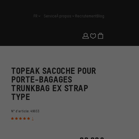
FR
Service
À propos
Recrutement
Blog
français
TOPEAK SACOCHE POUR
PORTE-BAGAGES
TRUNKBAG EX STRAP
TYPE
N° d'article:
49033
1