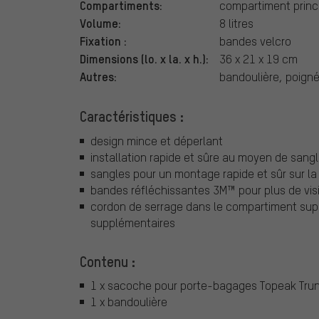
Compartiments:
compartiment princ
Volume:
8 litres
Fixation :
bandes velcro
Dimensions (lo. x la. x h.):
36 x 21 x 19 cm
Autres:
bandoulière, poign
Caractéristiques :
design mince et déperlant
installation rapide et sûre au moyen de sang
sangles pour un montage rapide et sûr sur l
bandes réfléchissantes 3M™ pour plus de visib
cordon de serrage dans le compartiment sup
supplémentaires
Contenu :
1 x sacoche pour porte-bagages Topeak Trun
1 x bandoulière