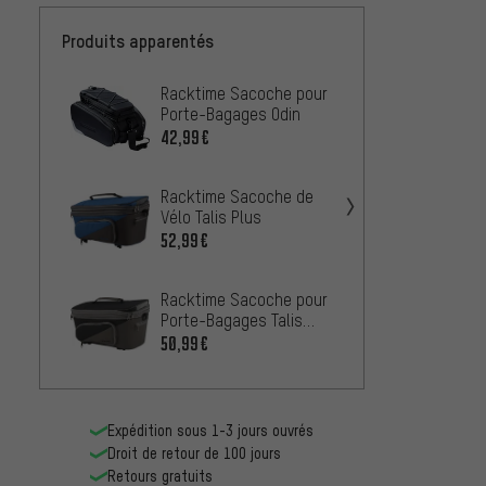
Produits apparentés
Racktime Sacoche pour
Rixen 
Porte-Bagages Odin
pour 
Rackp
42,99€
60,99
Adapt
Racktime Sacoche de
Basil Sac de Porte-
Vélo Talis Plus
Bagag
52,99€
À PARTIR
Racktime Sacoche pour
Basil 
Porte-Bagages Talis
Sacoc
Plus 2.0
bagag
50,99€
À PARTIR
Expédition sous 1-3 jours ouvrés
Droit de retour de 100 jours
Retours gratuits