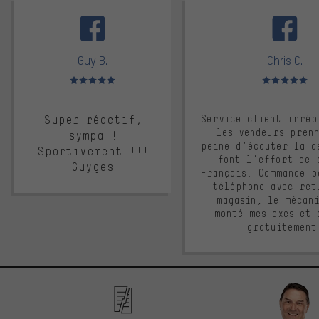
facebook
Guy B.
Chris C.
Note moyenne : 5 sur 5
Note moyenne : 
Super réactif,
Service client irrép
les vendeurs pren
sympa !
peine d'écouter la d
Sportivement !!!
font l'effort de 
Guyges
Français. Commande p
téléphone avec ret
magasin, le mécan
monté mes axes et 
gratuitement