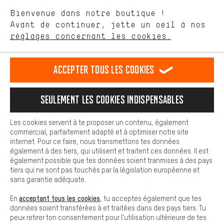
aider à améliorer notre site Internet et la gamme de produits que
Langue"
Bienvenue dans notre boutique !
nous proposons grâce à ton comportement d'achat.
Avant de continuer, jette un oeil à nos
Plus de confort
FR
EN
DE
ES
français
english
Deutsch
español
réglages concernant les cookies.
L'expérience d'achat est plus confortable. Ton expérience d'achat
est plus confortable. Avec les cookies de confort, nous
établissons des liens avec des plateformes de médias sociaux.
RÉSILIER LE CONTRAT
Communauté d'Aix-la-Chapelle
Accepter tous les cookies
Nous pouvons ainsi mettre à ta disposition d'autres contenus et
informations utiles. De plus, tu as la possibilité d'utiliser des
Programme d'affiliation
Mentions Légales
Protection des données
services supplémentaires qui te permettent de trouver plus
Seulement les cookies indispensables
facilement les bons produits. Par exemple, nous proposons une
Conditions générales de vente
Plateforme d'Alerte
fonction de chat qui permet de répondre rapidement et
facilement aux questions.
Reprise des batteries
Corepile
Paramètres de cookies
Les cookies servent à te proposer un contenu, également
commercial, parfaitement adapté et à optimiser notre site
Cookies de base
Modifier le contraste
internet. Pour ce faire, nous transmettons tes données
Les cookies de base garantissent que tu puisses utiliser les
également à des tiers, qui utilisent et traitent ces données. Il est
fonctions de notre site web.
Tous les prix s'entendent en euros (MwSt hors) plus les
également possible que tes données soient tranmises à des pays
tiers qui ne sont pas touchés par la législation européenne et
frais de port
États-Unis
pour la livraison vers
.
sans garantie adéquate.
acceptant tous les cookies
En
, tu acceptes également que tes
données soient transférées à et traitées dans des pays tiers. Tu
peux retirer ton consentement pour l'utilisation ultérieure de tes