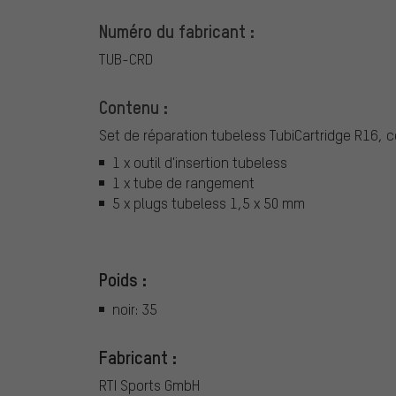
Numéro du fabricant :
TUB-CRD
Contenu :
Set de réparation tubeless TubiCartridge R16, 
1 x outil d'insertion tubeless
1 x tube de rangement
5 x plugs tubeless 1,5 x 50 mm
Poids :
noir: 35
Fabricant :
RTI Sports GmbH