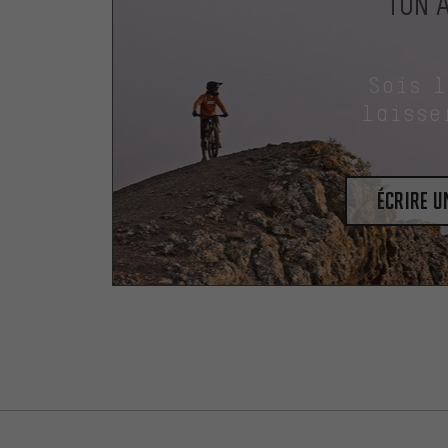
TON 
Sois 
laisse
Écrire 