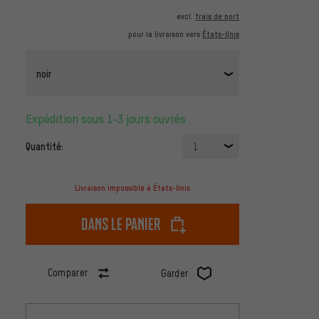
excl.
frais de port
pour la livraison vers
États-Unis
noir
Expédition sous 1-3 jours ouvrés
Quantité:
1
Livraison impossible à États-Unis
dans le panier
Comparer
Garder