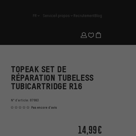
FR
Service
À propos
Recrutement
Blog
français
TOPEAK SET DE
RÉPARATION TUBELESS
TUBICARTRIDGE R16
N° d'article:
87863
Pas encore d'avis
14,99€