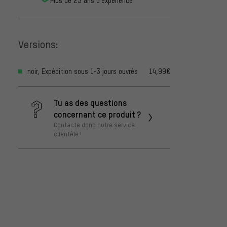
Plus de 25 ans d'expérience
Versions:
noir, Expédition sous 1-3 jours ouvrés
14,99€
Tu as des questions
concernant ce produit ?
Contacte donc notre service
clientèle !