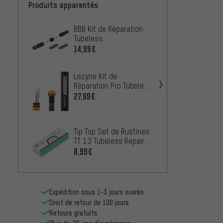
Produits apparentés
BBB Kit de Réparation
Lezyne
Tubeless
Multif
PuncturePlugger BTL-
Insert
14,99€
42,99
185 Tubeless
Répara
Lezyne Kit de
Réparation Pro Tubeless
Kit
27,99€
Lezyne
Tip Top Set de Rustines
Répara
TT 13 Tubeless Repair
Kit Lo
33,99
Kit
8,99€
MaXala
Expédition sous 1-3 jours ouvrés
Répara
Droit de retour de 100 jours
Tube P
10,99
Retours gratuits