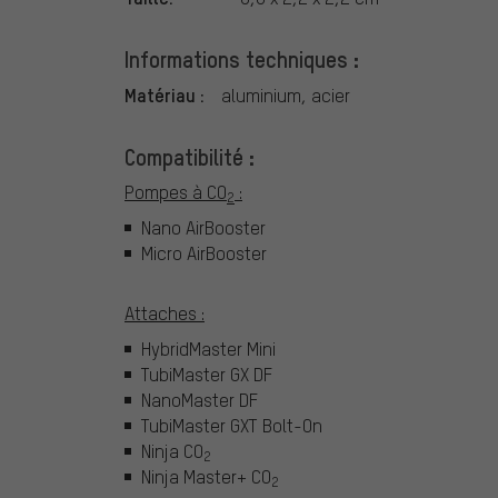
Informations techniques :
Matériau :
aluminium, acier
Compatibilité :
Pompes à CO
:
2
Nano AirBooster
Micro AirBooster
Attaches :
HybridMaster Mini
TubiMaster GX DF
NanoMaster DF
TubiMaster GXT Bolt-On
Ninja CO
2
Ninja Master+ CO
2