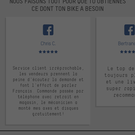
NOUS FAISONS TOUT POUR QUE TU OBTIENNES
CE DONT TON BIKE A BESOIN
facebook
Chris C.
Bertrand
Note moyenne : 5 sur 5
Note moyen
Service client irréprochable,
Le top de
les vendeurs prennent la
toujours p
peine d'écouter la demande et
et une li
font l'effort de parler
super rap
Français. Commande passée par
recomma
téléphone avec retrait en
magasin, le mécanicien a
monté mes axes et disques
gratuitement!