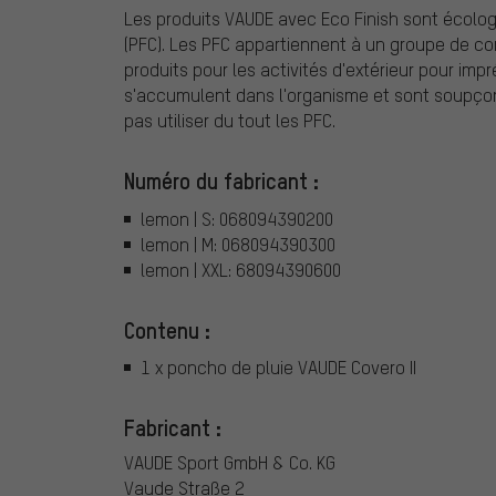
Les produits VAUDE avec Eco Finish sont écolog
(PFC). Les PFC appartiennent à un groupe de c
produits pour les activités d'extérieur pour imp
s'accumulent dans l'organisme et sont soupçon
pas utiliser du tout les PFC.
Numéro du fabricant :
lemon | S: 068094390200
lemon | M: 068094390300
lemon | XXL: 68094390600
Contenu :
1 x poncho de pluie VAUDE Covero II
Fabricant :
VAUDE Sport GmbH & Co. KG
Vaude Straße 2