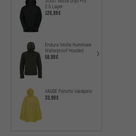
Scott Veste Dryo Pro
POC Ve
2.5 Layer
Motion
126,99€
226,9
Endura Veste Hummvee
Endur
Waterproof Hooded
imper
58,99€
MT500
178,9
Fox He
Defen
VAUDE Poncho Valdipino
136,9
33,99€