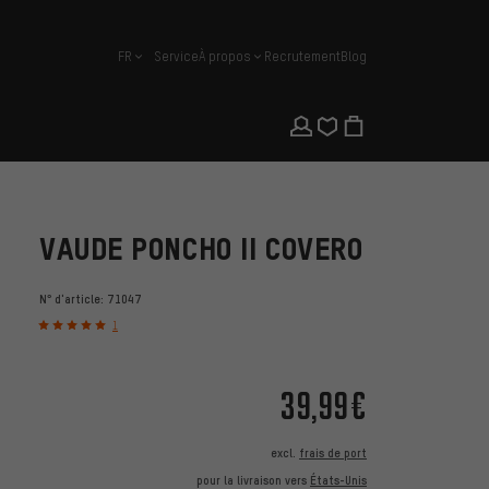
FR
Service
À propos
Recrutement
Blog
français
VAUDE PONCHO II COVERO
N° d'article:
71047
1
39,99€
excl.
frais de port
pour la livraison vers
États-Unis