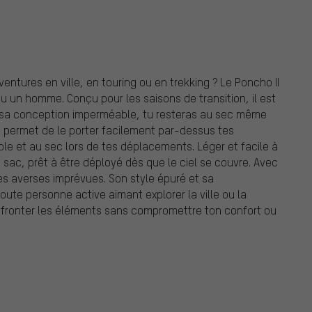
ntures en ville, en touring ou en trekking ? Le Poncho II
ou un homme. Conçu pour les saisons de transition, il est
 à sa conception imperméable, tu resteras au sec même
e permet de le porter facilement par-dessus tes
le et au sec lors de tes déplacements. Léger et facile à
 sac, prêt à être déployé dès que le ciel se couvre. Avec
les averses imprévues. Son style épuré et sa
oute personne active aimant explorer la ville ou la
 affronter les éléments sans compromettre ton confort ou