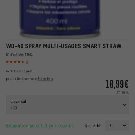
WD-40 SPRAY MULTI-USAGES SMART STRAW
N° d'article:
36661
8
excl.
frais de port
pour la livraison vers
États-Unis
10,99€
27,48€/L
universal
400
Expédition sous 1-3 jours ouvrés
Quantité:
1