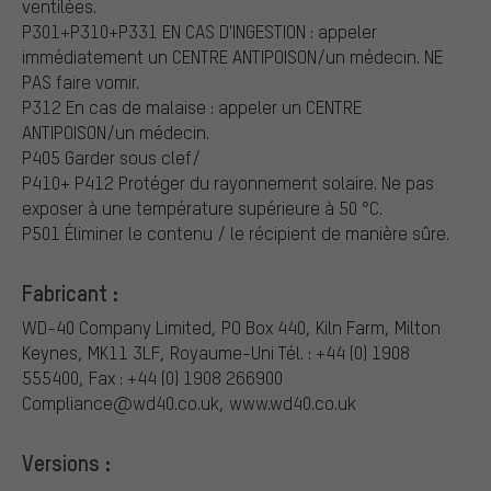
ventilées.
P301+P310+P331 EN CAS D'INGESTION : appeler
immédiatement un CENTRE ANTIPOISON/un médecin. NE
PAS faire vomir.
P312 En cas de malaise : appeler un CENTRE
ANTIPOISON/un médecin.
P405 Garder sous clef/
P410+ P412 Protéger du rayonnement solaire. Ne pas
exposer à une température supérieure à 50 °C.
P501 Éliminer le contenu / le récipient de manière sûre.
Fabricant :
WD-40 Company Limited, PO Box 440, Kiln Farm, Milton
Keynes, MK11 3LF, Royaume-Uni
Tél. : +44 (0) 1908
555400, Fax : +44 (0) 1908 266900
Compliance@wd40.co.uk, www.wd40.co.uk
Versions :