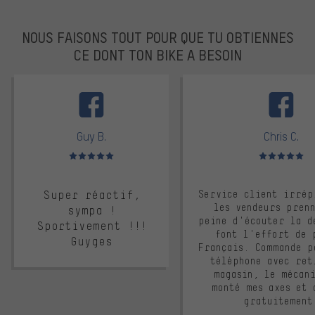
NOUS FAISONS TOUT POUR QUE TU OBTIENNES
CE DONT TON BIKE A BESOIN
facebook
Guy B.
Chris C.
Note moyenne : 5 sur 5
Note moyenne : 
Super réactif,
Service client irrép
les vendeurs pren
sympa !
peine d'écouter la d
Sportivement !!!
font l'effort de 
Guyges
Français. Commande p
téléphone avec ret
magasin, le mécan
monté mes axes et 
gratuitement