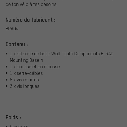
de ton vélo à tes besoins.
Numéro du fabricant :
BRAD4
Contenu :
1 x attache de base Wolf Tooth Components B-RAD
Mounting Base 4
1 x coussinet en mousse
1 x serre-câbles
5 x vis courtes
3 x vis longues
Poids :
black: 75