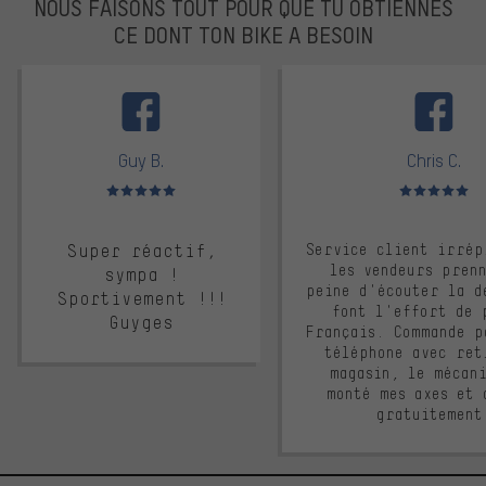
NOUS FAISONS TOUT POUR QUE TU OBTIENNES
CE DONT TON BIKE A BESOIN
facebook
Guy B.
Chris C.
Note moyenne : 5 sur 5
Note moyenne : 
Super réactif,
Service client irrép
les vendeurs pren
sympa !
peine d'écouter la d
Sportivement !!!
font l'effort de 
Guyges
Français. Commande p
téléphone avec ret
magasin, le mécan
monté mes axes et 
gratuitement