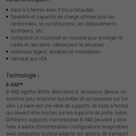
base à 4 fentes avec 9 trous taraudés
flexibilité et capacité de charge ultimes pour les
randonnées, le cyclotourisme, les déplacements
quotidiens, etc.
comprend un coussinet en mousse pour protéger le
cadre et des serre-câbles pour le sécuriser
matériaux légers, durables et inoxydables
fabriqué aux USA
Technologie :
B-RAD™
B-RAD signifie
B
ottle
R
elocation &
A
ccessory
D
evice, un
système pour emporter bouteilles et accessoires sur ton
vélo. La base est une série de supports de base à fentes
qui doivent être montés sur les supports de porte-bidon.
Différents supports d'accessoires B-RAD peuvent y être
fixés. Il existe d'innombrables configurations imaginables
avec lesquelles tu peux adapter les options de transport