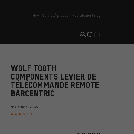
FR
Service
À propos
Recrutement
Blog
français
WOLF TOOTH
COMPONENTS LEVIER DE
TÉLÉCOMMANDE REMOTE
BARCENTRIC
N° d'article:
76945
1