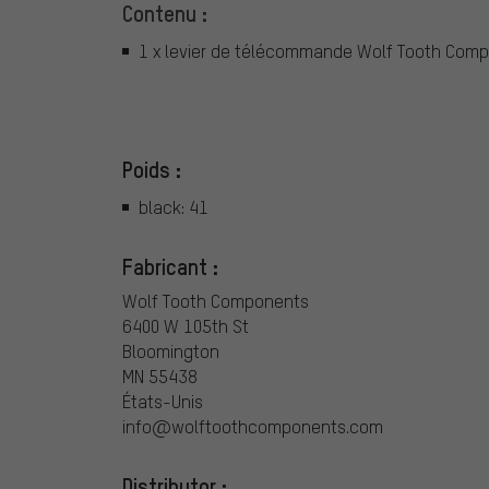
Contenu :
1 x levier de télécommande Wolf Tooth Com
Poids :
black: 41
Fabricant :
Wolf Tooth Components
6400 W 105th St
Bloomington
MN 55438
États-Unis
info@wolftoothcomponents.com
Distributor :