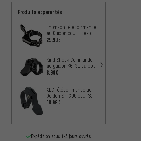
Produits apparentés
Thomson Télécommande
Wolf 
au Guidon pour Tiges de
Levie
Selle Télescopiques
ReMote
29,99€
À PARTIR
OneUp
Kind Shock Commande
Téléc
au guidon KG-SL Carbon
Paddle
42,99
Double Clamp –
8,99€
frein/
emballage atelier
11
XLC Télécommande au
Guidon SP-X06 pour SP-
T08/SP-T10/SP-
16,99€
RockSh
T11/SP-T12/SP-T13
Nivea
Rever
35,99
2013
Expédition sous 1-3 jours ouvrés