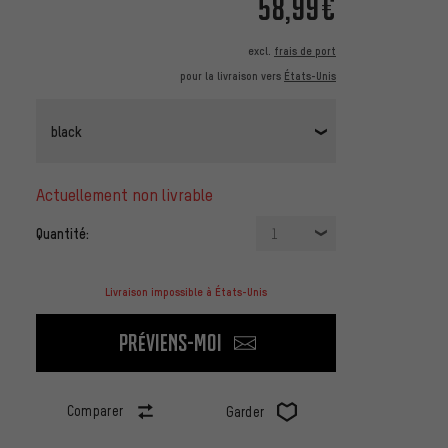
58,99€
excl.
frais de port
pour la livraison vers
États-Unis
black
actuellement non livrable
Quantité:
1
Livraison impossible à États-Unis
Préviens-moi
Comparer
Garder