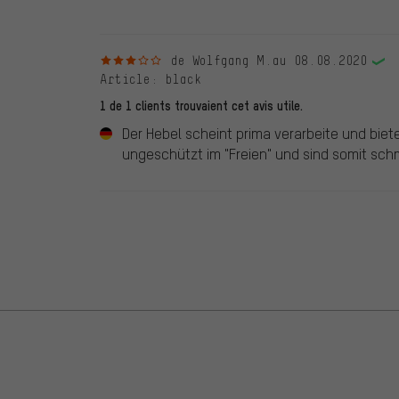
3 sur 5 étoiles
de Wolfgang M.
au 08.08.2020
Article
: black
1 de 1 clients trouvaient cet avis utile.
Der Hebel scheint prima verarbeite und biete
ungeschützt im "Freien" und sind somit sch