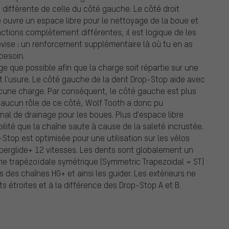
 différente de celle du côté gauche. Le côté droit
e ouvre un espace libre pour le nettoyage de la boue et
ctions complètement différentes, il est logique de les
ise : un renforcement supplémentaire là où tu en as
besoin.
ge que possible afin que la charge soit répartie sur une
 l'usure. Le côté gauche de la dent Drop-Stop aide avec
aucune charge. Par conséquent, le côté gauche est plus
e aucun rôle de ce côté, Wolf Tooth a donc pu
nal de drainage pour les boues. Plus d'espace libre
ilité que la chaîne saute à cause de la saleté incrustée.
Stop est optimisée pour une utilisation sur les vélos
perglide+ 12 vitesses. Les dents sont globalement un
rme trapézoïdale symétrique (Symmetric Trapezoidal = ST)
 des chaînes HG+ et ainsi les guider. Les extérieurs ne
 étroites et à la différence des Drop-Stop A et B.