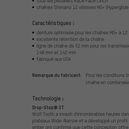
tous les pédaliers Race Face Cinch
chaînes Shimano 12 vitesses HG+ (Hyperglide
Caractéristiques :
denture optimisée pour les chaînes HG+ à 12 
excellente rétention de la chaîne
ligne de chaîne de 52 mm pour les transmiss
148 mm et 142 mm
fabriqué aux USA
Remarque du fabricant:
Pour les conditions t
chaîne en combinaison
Technologie :
Drop-Stop® ST
Wolf Tooth a investi d'innombrables heures dan
plateaux Wide-Narrow et a développé un profil 
entier ont confirmé que cette conception offr