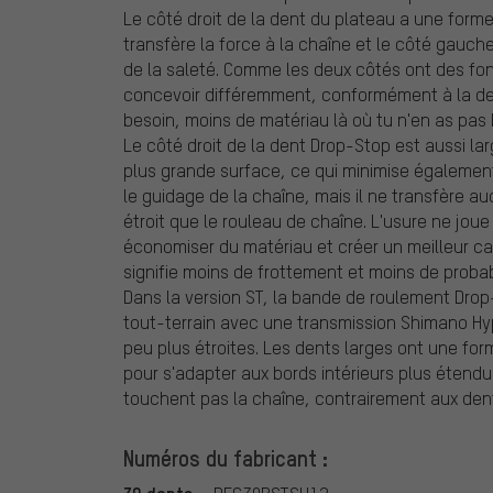
Le côté droit de la dent du plateau a une forme
transfère la force à la chaîne et le côté gauch
de la saleté. Comme les deux côtés ont des fon
concevoir différemment, conformément à la dev
besoin, moins de matériau là où tu n'en as pas 
Le côté droit de la dent Drop-Stop est aussi lar
plus grande surface, ce qui minimise également
le guidage de la chaîne, mais il ne transfère 
étroit que le rouleau de chaîne. L'usure ne jou
économiser du matériau et créer un meilleur ca
signifie moins de frottement et moins de probab
Dans la version ST, la bande de roulement Drop-
tout-terrain avec une transmission Shimano Hy
peu plus étroites. Les dents larges ont une fo
pour s'adapter aux bords intérieurs plus étendus
touchent pas la chaîne, contrairement aux dents
Numéros du fabricant :
30 dents: