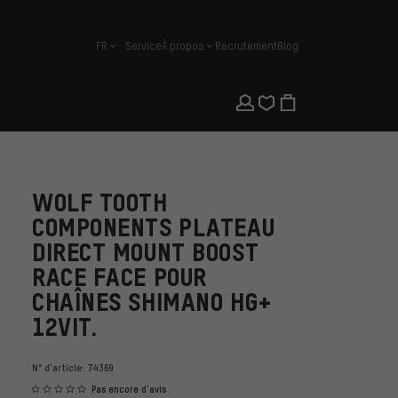
FR
Service
À propos
Recrutement
Blog
français
WOLF TOOTH
COMPONENTS PLATEAU
DIRECT MOUNT BOOST
RACE FACE POUR
CHAÎNES SHIMANO HG+
12VIT.
N° d'article:
74369
Pas encore d'avis