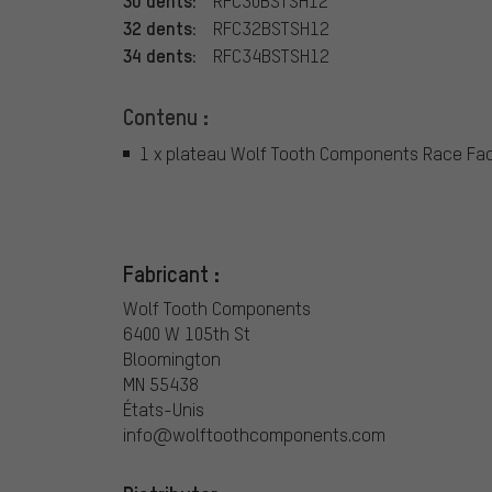
RFC30BSTSH12
32 dents:
RFC32BSTSH12
34 dents:
RFC34BSTSH12
Contenu :
1 x plateau Wolf Tooth Components Race Fa
Fabricant :
Wolf Tooth Components
6400 W 105th St
Bloomington
MN 55438
États-Unis
info@wolftoothcomponents.com