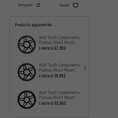
Comparer
Garder
Produits apparentés
Wolf Tooth Components
Wolf 
Plateau Direct Mount
Platea
Boost Shimano pour
Mount 
61,99€
69,99
À PARTIR DE
Chaîne HG+ 12vit.
SRAM 
Road
Shiman
Wolf Tooth Components
M8100
Plateau Direct Mount
M8130
À PARTIR
pour SRAM GXP
58,99€
À PARTIR DE
(SM-C
Shima
Wolf Tooth Components
Plate
Plateau Direct Mount
34,99
pour Easton Cinch
63,99€
À PARTIR DE