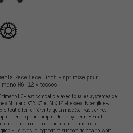
omponents
ents Race Face Cinch - optimisé pour
himano HG+12 vitesses
 Shimano HG+ est compatible avec tous les systèmes de
înes Shimano XTR, XT et SLX 12 vitesses Hyperglide+.
re tout à fait différente qu'un modèle traditionnel
oup de temps pour comprendre le système HG+ et
at est un plateau qui combine les performances
glide Plus avec le légendaire support de chaîne Wolf