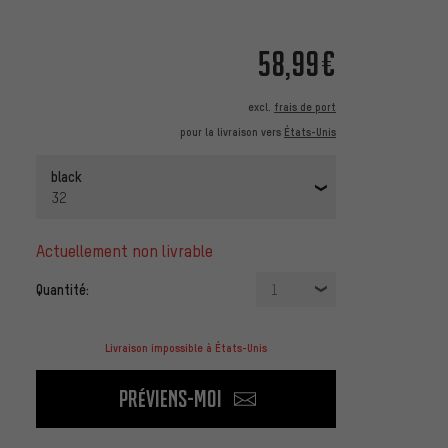
58,99€
excl.
frais de port
pour la livraison vers
États-Unis
black
32
actuellement non livrable
Quantité:
1
Livraison impossible à États-Unis
Préviens-moi