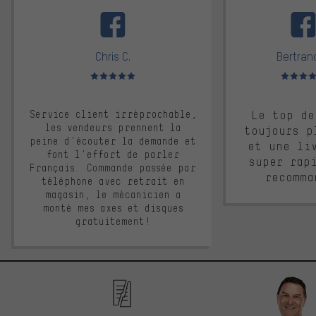
facebook
Chris C.
Bertrand
Note moyenne : 5 sur 5
Note moyen
Service client irréprochable,
Le top de
les vendeurs prennent la
toujours p
peine d'écouter la demande et
et une li
font l'effort de parler
super rap
Français. Commande passée par
recomma
téléphone avec retrait en
magasin, le mécanicien a
monté mes axes et disques
gratuitement!