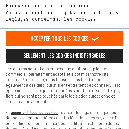
aider à améliorer notre site Internet et la gamme de produits que
Langue"
Bienvenue dans notre boutique !
nous proposons grâce à ton comportement d'achat.
Avant de continuer, jette un oeil à nos
Plus de confort
FR
EN
DE
ES
français
english
Deutsch
español
réglages concernant les cookies.
L'expérience d'achat est plus confortable. Ton expérience d'achat
est plus confortable. Avec les cookies de confort, nous
établissons des liens avec des plateformes de médias sociaux.
RÉSILIER LE CONTRAT
Communauté d'Aix-la-Chapelle
Accepter tous les cookies
Nous pouvons ainsi mettre à ta disposition d'autres contenus et
informations utiles. De plus, tu as la possibilité d'utiliser des
Programme d'affiliation
Mentions Légales
Protection des données
services supplémentaires qui te permettent de trouver plus
Seulement les cookies indispensables
facilement les bons produits. Par exemple, nous proposons une
Conditions générales de vente
Plateforme d'Alerte
fonction de chat qui permet de répondre rapidement et
facilement aux questions.
Reprise des batteries
Corepile
Paramètres de cookies
Les cookies servent à te proposer un contenu, également
commercial, parfaitement adapté et à optimiser notre site
Cookies de base
internet. Pour ce faire, nous transmettons tes données
Modifier le contraste
Les cookies de base garantissent que tu puisses utiliser les
également à des tiers, qui utilisent et traitent ces données. Il est
fonctions de notre site web.
également possible que tes données soient tranmises à des pays
Tous les prix s'entendent en euros (MwSt hors) plus les
tiers qui ne sont pas touchés par la législation européenne et
frais de port
États-Unis
pour la livraison vers
.
sans garantie adéquate.
acceptant tous les cookies
En
, tu acceptes également que tes
données soient transférées à et traitées dans des pays tiers. Tu
peux retirer ton consentement pour l'utilisation ultérieure de tes
données à tout moment. Notre site internet ne sera toutefois alors