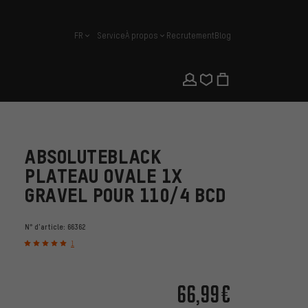
FR
Service
À propos
Recrutement
Blog
français
ABSOLUTEBLACK
PLATEAU OVALE 1X
GRAVEL POUR 110/4 BCD
N° d'article:
66362
1
66,99€