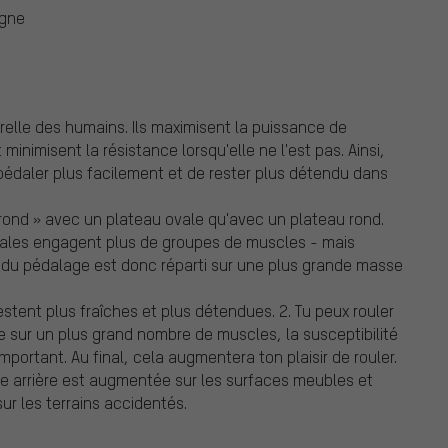
ogne
relle des humains. Ils maximisent la puissance de
nimisent la résistance lorsqu'elle ne l'est pas. Ainsi,
pédaler plus facilement et de rester plus détendu dans
 rond » avec un plateau ovale qu'avec un plateau rond.
ovales engagent plus de groupes de muscles - mais
l du pédalage est donc réparti sur une plus grande masse
estent plus fraîches et plus détendues. 2. Tu peux rouler
ge sur un plus grand nombre de muscles, la susceptibilité
portant. Au final, cela augmentera ton plaisir de rouler.
roue arrière est augmentée sur les surfaces meubles et
ur les terrains accidentés.