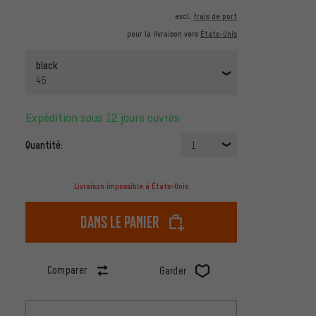
excl.
frais de port
pour la livraison vers
États-Unis
black
46
Expédition sous 12 jours ouvrés
Quantité:
1
Livraison impossible à États-Unis
dans le panier
Comparer
Garder