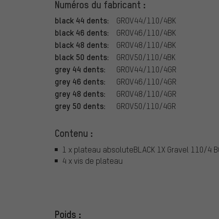
Numéros du fabricant :
black 44 dents:
GROV44/110/4BK
black 46 dents:
GROV46/110/4BK
black 48 dents:
GROV48/110/4BK
black 50 dents:
GROV50/110/4BK
grey 44 dents:
GROV44/110/4GR
grey 46 dents:
GROV46/110/4GR
grey 48 dents:
GROV48/110/4GR
grey 50 dents:
GROV50/110/4GR
Contenu :
1 x plateau absoluteBLACK 1X Gravel 110/4 B
4 x vis de plateau
Poids :