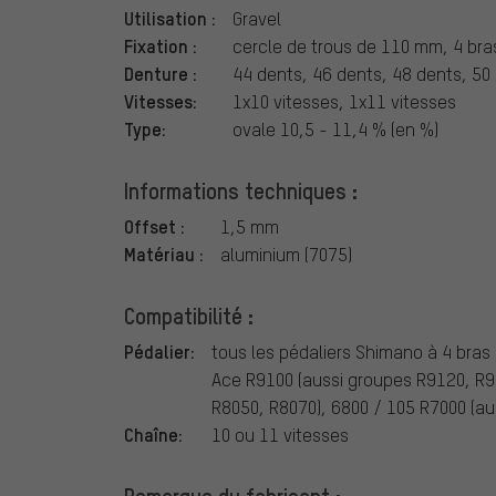
Utilisation :
Gravel
Fixation :
cercle de trous de 110 mm, 4 br
Denture :
44 dents, 46 dents, 48 dents, 50
Vitesses:
1x10 vitesses, 1x11 vitesses
Type:
ovale 10,5 - 11,4 % (en %)
Informations techniques :
Offset :
1,5 mm
Matériau :
aluminium (7075)
Compatibilité :
Pédalier:
tous les pédaliers Shimano à 4 bra
Ace R9100 (aussi groupes R9120, R91
R8050, R8070), 6800 / 105 R7000 (au
Chaîne:
10 ou 11 vitesses