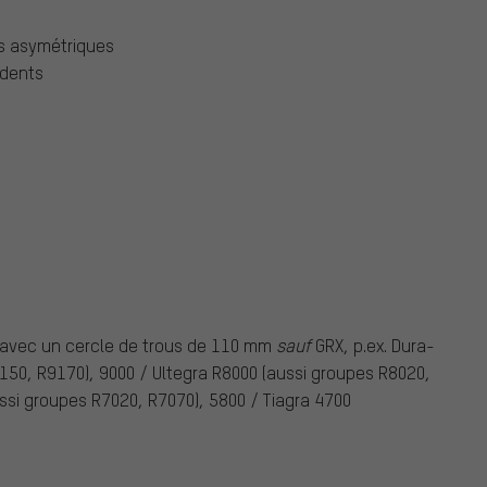
as asymétriques
 dents
s avec un cercle de trous de 110 mm
sauf
GRX, p.ex. Dura-
50, R9170), 9000 / Ultegra R8000 (aussi groupes R8020,
ssi groupes R7020, R7070), 5800 / Tiagra 4700