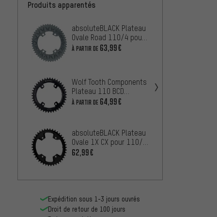
Produits apparentés
absoluteBLACK Plateau
Strong
Ovale Road 110/4 pour
GRX F
Sub-Compact
RX600
63,99€
À PARTIR DE
À PARTIR
10/11
absol
Wolf Tooth Components
Ovale
Plateau 110 BCD
Shima
À PARTIR
Asymmetric 4 bras
64,99€
À PARTIR DE
R9100
Shimano GRX pour
Chaîne HG+ 12 vit.
absoluteBLACK Plateau
Rotor 
Ovale 1X CX pour 110/4
rond 
BCD
62,99€
À PARTIR
Expédition sous 1-3 jours ouvrés
Droit de retour de 100 jours