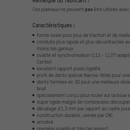
Remarque du fabricant :
pas
Ces plateaux ne peuvent
être utilisés ave
Caractéristiques :
forme ovale pour plus de traction et de mei
conduite plus rapide et plus décontractée a
moins tes genoux
ovalité et synchronisation (112 - 113°) adapt
Center)
excellent rapport poids/rigidité
profil de dents spécial Narrow-Wide pour une
dents formées en 3D pour une meilleure résis
bruit
spécialement conçu pour rouler sur la boue e
super rigide malgré de nombreuses découpes
décalage d'1,5 mm par rapport au cadre pour 
construction durable, usinée par CNC
anodisé
première qualité et très bel aspect