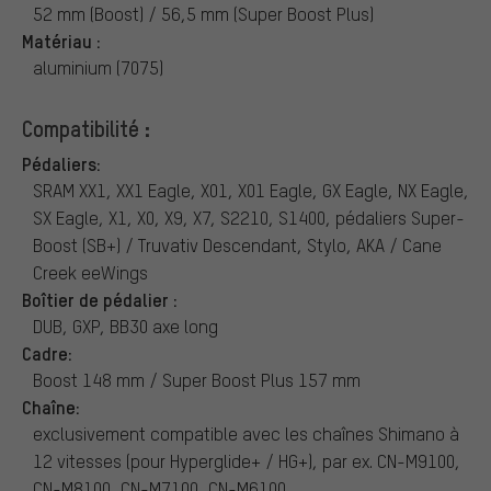
52 mm (Boost) / 56,5 mm (Super Boost Plus)
Matériau :
aluminium (7075)
Compatibilité :
Pédaliers:
SRAM XX1, XX1 Eagle, X01, X01 Eagle, GX Eagle, NX Eagle,
SX Eagle, X1, X0, X9, X7, S2210, S1400, pédaliers Super-
Boost (SB+) / Truvativ Descendant, Stylo, AKA / Cane
Creek eeWings
Boîtier de pédalier :
DUB, GXP, BB30 axe long
Cadre:
Boost 148 mm / Super Boost Plus 157 mm
Chaîne:
exclusivement compatible avec les chaînes Shimano à
12 vitesses (pour Hyperglide+ / HG+), par ex. CN-M9100,
CN-M8100, CN-M7100, CN-M6100