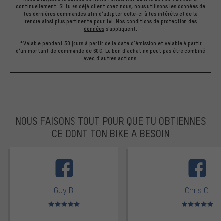
continuellement. Si tu es déjà client chez nous, nous utilisons les données de
tes dernières commandes afin d'adapter celle-ci à tes intérêts et de la
rendre ainsi plus pertinente pour toi.
Nos
conditions de protection des
données
s'appliquent.
*Valable pendant 30 jours à partir de la date d'émission et valable à partir
d'un montant de commande de 60€. Le bon d'achat ne peut pas être combiné
avec d'autres actions.
NOUS FAISONS TOUT POUR QUE TU OBTIENNES
CE DONT TON BIKE A BESOIN
facebook
Guy B.
Chris C.
Note moyenne : 5 sur 5
Note moyenne : 