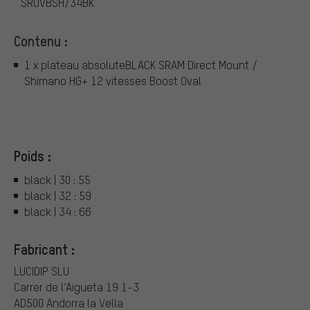
SROVBSH/34BK
Contenu :
1 x plateau absoluteBLACK SRAM Direct Mount /
Shimano HG+ 12 vitesses Boost Oval
Poids :
black | 30 : 55
black | 32 : 59
black | 34 : 66
Fabricant :
LUCIDIP SLU
Carrer de l’Aigueta 19 1-3
AD500 Andorra la Vella