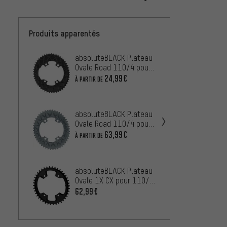
Produits apparentés
absoluteBLACK Plateau
absol
Ovale Road 110/4 pour
Ovale 
Shimano Dura-Ace
Shima
24,99€
À PARTIR DE
À PARTIR
R9100 / Ultegra R8000
absoluteBLACK Plateau
absol
Ovale Road 110/4 pour
Ovale
Sub-Compact
BCD
63,99€
À PARTIR DE
À PARTIR
absol
absoluteBLACK Plateau
Round
Ovale 1X CX pour 110/4
BCD
BCD
62,99€
À PARTIR