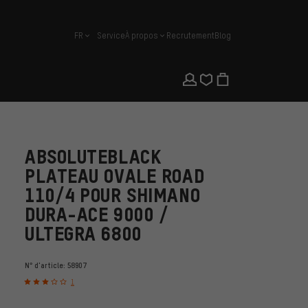
FR
Service
À propos
Recrutement
Blog
français
ABSOLUTEBLACK
PLATEAU OVALE ROAD
110/4 POUR SHIMANO
DURA-ACE 9000 /
ULTEGRA 6800
N° d'article:
58907
1