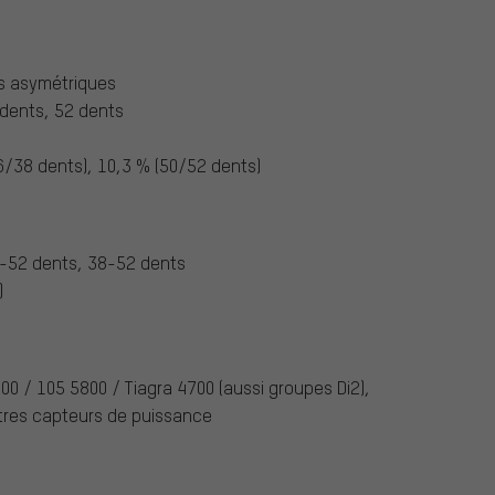
as asymétriques
 dents, 52 dents
6/38 dents), 10,3 % (50/52 dents)
-52 dents, 38-52 dents
)
0 / 105 5800 / Tiagra 4700 (aussi groupes Di2),
tres capteurs de puissance