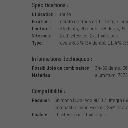
Spécifications :
Utilisation :
route
Fixation :
cercle de trous de 110 mm, 4 br
Denture :
34 dents, 36 dents, 38 dents, 50
Vitesses:
2x10 vitesses, 2x11 vitesses
Type:
ovale 6,5 % (34 dents), 11,4 % (3
Informations techniques :
Possibilités de combinaison:
34-50 dents, 36
Matériau :
aluminium (7075
Compatibilité :
Pédalier:
Shimano Dura-Ace 9000 / Ultegra 680
compatible avec Pioneer, SRM et au
Chaîne:
10 vitesse ou 11 vitesses