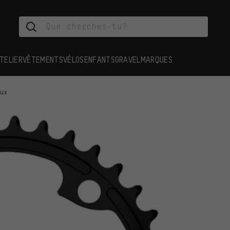
TELIER
VÊTEMENTS
VÉLOS
ENFANTS
GRAVEL
MARQUES
aux