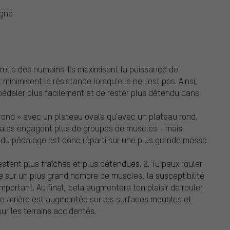
ogne
relle des humains. Ils maximisent la puissance de
nimisent la résistance lorsqu'elle ne l'est pas. Ainsi,
pédaler plus facilement et de rester plus détendu dans
 rond » avec un plateau ovale qu'avec un plateau rond.
ovales engagent plus de groupes de muscles - mais
l du pédalage est donc réparti sur une plus grande masse
estent plus fraîches et plus détendues. 2. Tu peux rouler
ge sur un plus grand nombre de muscles, la susceptibilité
portant. Au final, cela augmentera ton plaisir de rouler.
roue arrière est augmentée sur les surfaces meubles et
ur les terrains accidentés.