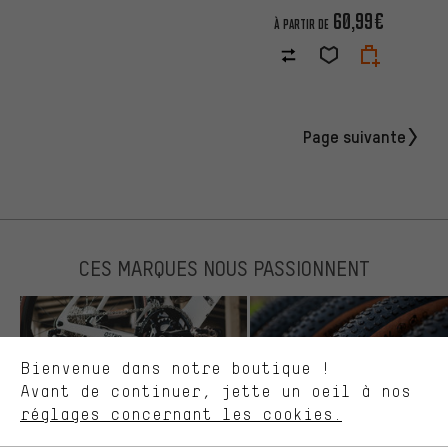
60,99€
À PARTIR DE
Page suivante
Des offres plus adaptées
Au lieu de pubs au hasard, nous afficherons des offres plus
pertinentes. Les cookies de marketing nous aident à identifier tes
intérêts et à te présenter des offres et des conseils sur mesure.
CES MARQUES NOUS PASSIONNENT
Plus de performance
Ce que tu cherches sur notre boutique et ce dont tu as besoin :
ça nous intéresse. Avec les cookies 'performance', tu peux nous
aider à améliorer notre site Internet et la gamme de produits que
Bienvenue dans notre boutique !
nous proposons grâce à ton comportement d'achat.
Avant de continuer, jette un oeil à nos
Plus de confort
réglages concernant les cookies.
L'expérience d'achat est plus confortable. Ton expérience d'achat