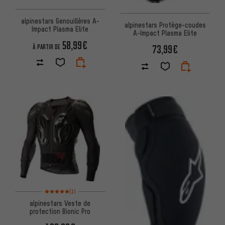
alpinestars Genouillères A-
alpinestars Protège-coudes
Impact Plasma Elite
A-Impact Plasma Elite
58,99€
73,99€
À PARTIR DE
Note moyenne : 5 sur 5 d'après 1 avis
(1)
alpinestars Veste de
protection Bionic Pro