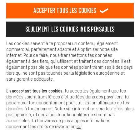
est plus confortable. Avec les cookies de confort, nous
établissons des liens avec des plateformes de médias sociaux.
Accepter tous les cookies
Nous pouvons ainsi mettre à ta disposition d'autres contenus et
Afficher toutes les 377 marques
informations utiles. De plus, tu as la possibilité d'utiliser des
services supplémentaires qui te permettent de trouver plus
Seulement les cookies indispensables
facilement les bons produits. Par exemple, nous proposons une
fonction de chat qui permet de répondre rapidement et
facilement aux questions.
Les cookies servent à te proposer un contenu, également
commercial, parfaitement adapté et à optimiser notre site
Cookies de base
internet. Pour ce faire, nous transmettons tes données
Les cookies de base garantissent que tu puisses utiliser les
également à des tiers, qui utilisent et traitent ces données. Il est
fonctions de notre site web.
également possible que tes données soient tranmises à des pays
tiers qui ne sont pas touchés par la législation européenne et
sans garantie adéquate.
acceptant tous les cookies
En
, tu acceptes également que tes
données soient transférées à et traitées dans des pays tiers. Tu
Inscris-toi maintenant
peux retirer ton consentement pour l'utilisation ultérieure de tes
données à tout moment. Notre site internet ne sera toutefois alors
et reçois un bon d'achat de
pas optimisé, et certaines fonctionnalités ne seront pas
5€*.
accessibles. Tu trouveras de plus amples informations
ici
concernant tes droits de révocation
.
Ne rate aucune de nos