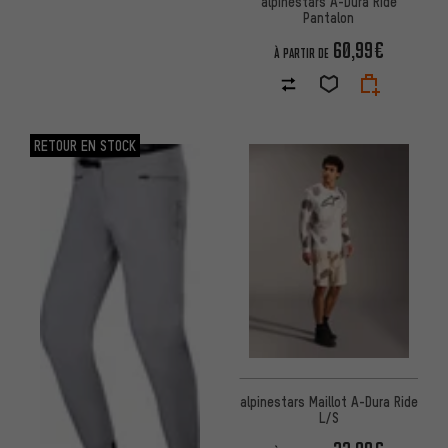
alpinestars A-Dura Ride
Pantalon
60,99€
À PARTIR DE
RETOUR EN STOCK
alpinestars Maillot A-Dura Ride
L/S