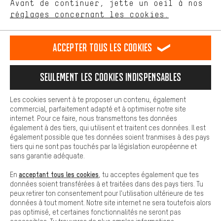
Avant de continuer, jette un oeil à nos
Plus de confort
FR
EN
DE
ES
français
english
Deutsch
español
réglages concernant les cookies.
L'expérience d'achat est plus confortable. Ton expérience d'achat
est plus confortable. Avec les cookies de confort, nous
établissons des liens avec des plateformes de médias sociaux.
RÉSILIER LE CONTRAT
Communauté d'Aix-la-Chapelle
Accepter tous les cookies
Nous pouvons ainsi mettre à ta disposition d'autres contenus et
informations utiles. De plus, tu as la possibilité d'utiliser des
Programme d'affiliation
Mentions Légales
Protection des données
services supplémentaires qui te permettent de trouver plus
Seulement les cookies indispensables
facilement les bons produits. Par exemple, nous proposons une
Conditions générales de vente
Plateforme d'Alerte
fonction de chat qui permet de répondre rapidement et
facilement aux questions.
Reprise des batteries
Corepile
Paramètres de cookies
Les cookies servent à te proposer un contenu, également
commercial, parfaitement adapté et à optimiser notre site
Cookies de base
Modifier le contraste
internet. Pour ce faire, nous transmettons tes données
Les cookies de base garantissent que tu puisses utiliser les
également à des tiers, qui utilisent et traitent ces données. Il est
fonctions de notre site web.
Tous les prix s'entendent en euros (MwSt hors) plus les
également possible que tes données soient tranmises à des pays
tiers qui ne sont pas touchés par la législation européenne et
frais de port
États-Unis
pour la livraison vers
.
sans garantie adéquate.
acceptant tous les cookies
En
, tu acceptes également que tes
données soient transférées à et traitées dans des pays tiers. Tu
peux retirer ton consentement pour l'utilisation ultérieure de tes
données à tout moment. Notre site internet ne sera toutefois alors
pas optimisé, et certaines fonctionnalités ne seront pas