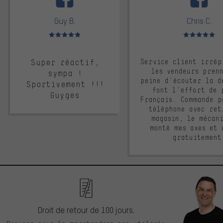
Guy B.
Chris C.
Note moyenne : 5 sur 5
Note moyenne : 
Super réactif,
Service client irrép
les vendeurs pren
sympa !
peine d'écouter la d
Sportivement !!!
font l'effort de 
Guyges
Français. Commande p
téléphone avec ret
magasin, le mécan
monté mes axes et 
gratuitement
Droit de retour de 100 jours.