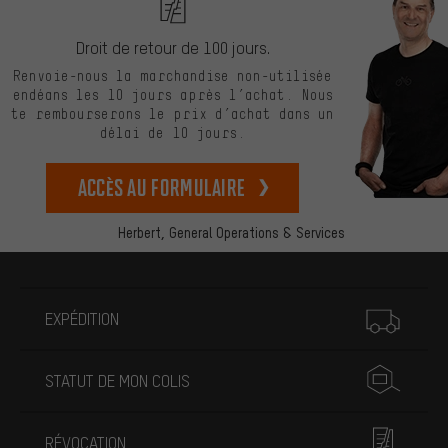
Droit de retour de 100 jours.
Renvoie-nous la marchandise non-utilisée
endéans les 10 jours après l’achat. Nous
te rembourserons le prix d’achat dans un
délai de 10 jours.
Accès au formulaire
Herbert,
General Operations & Services
Plus d'informations
EXPÉDITION
STATUT DE MON COLIS
RÉVOCATION