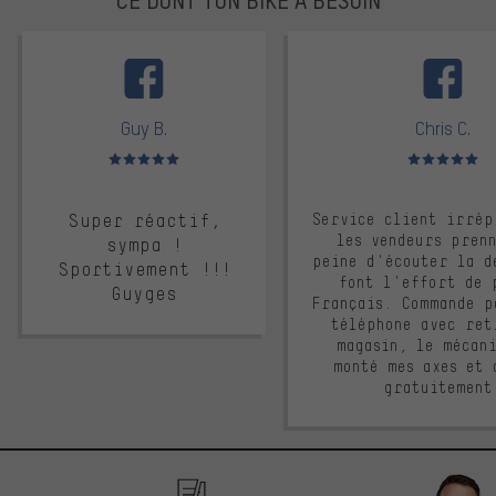
facebook
Guy B.
Chris C.
Note moyenne : 5 sur 5
Note moyenne : 
Super réactif,
Service client irrép
les vendeurs pren
sympa !
peine d'écouter la d
Sportivement !!!
font l'effort de 
Guyges
Français. Commande p
téléphone avec ret
magasin, le mécan
monté mes axes et 
gratuitement