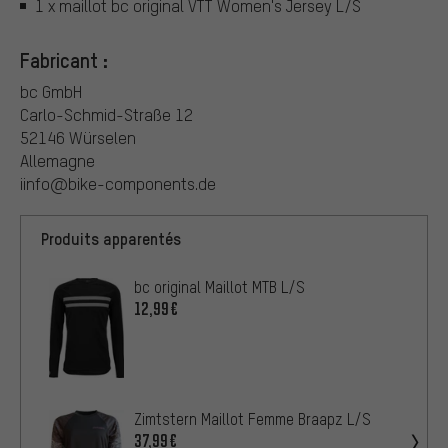
1 x maillot bc original VTT Women's Jersey L/S
Fabricant :
bc GmbH
Carlo-Schmid-Straße 12
52146 Würselen
Allemagne
iinfo@bike-components.de
Produits apparentés
bc original Maillot MTB L/S
12,99€
Zimtstern Maillot Femme Braapz L/S
37,99€