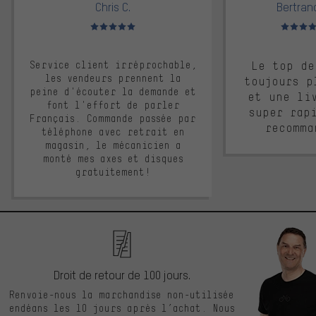
Chris C.
Bertrand
Note moyenne : 5 sur 5
Note moyen
Service client irréprochable,
Le top de
les vendeurs prennent la
toujours p
peine d'écouter la demande et
et une li
font l'effort de parler
super rap
Français. Commande passée par
recomma
téléphone avec retrait en
magasin, le mécanicien a
monté mes axes et disques
gratuitement!
Droit de retour de 100 jours.
Renvoie-nous la marchandise non-utilisée
endéans les 10 jours après l’achat. Nous