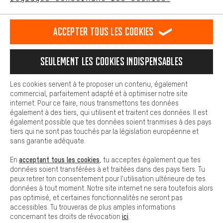
L'expérience d'achat est plus confortable. Ton expérience d'achat
est plus confortable. Avec les cookies de confort, nous
établissons des liens avec des plateformes de médias sociaux.
RÉSILIER LE CONTRAT
Communauté d'Aix-la-Chapelle
Accepter tous les cookies
Nous pouvons ainsi mettre à ta disposition d'autres contenus et
informations utiles. De plus, tu as la possibilité d'utiliser des
Programme d'affiliation
Mentions Légales
Protection des données
services supplémentaires qui te permettent de trouver plus
Seulement les cookies indispensables
facilement les bons produits. Par exemple, nous proposons une
Conditions générales de vente
Plateforme d'Alerte
fonction de chat qui permet de répondre rapidement et
facilement aux questions.
Reprise des batteries
Corepile
Paramètres de cookies
Les cookies servent à te proposer un contenu, également
commercial, parfaitement adapté et à optimiser notre site
Cookies de base
internet. Pour ce faire, nous transmettons tes données
Modifier le contraste
Les cookies de base garantissent que tu puisses utiliser les
également à des tiers, qui utilisent et traitent ces données. Il est
fonctions de notre site web.
également possible que tes données soient tranmises à des pays
Tous les prix s'entendent en euros (MwSt hors) plus les
tiers qui ne sont pas touchés par la législation européenne et
frais de port
États-Unis
pour la livraison vers
.
sans garantie adéquate.
acceptant tous les cookies
En
, tu acceptes également que tes
données soient transférées à et traitées dans des pays tiers. Tu
peux retirer ton consentement pour l'utilisation ultérieure de tes
données à tout moment. Notre site internet ne sera toutefois alors
pas optimisé, et certaines fonctionnalités ne seront pas
accessibles. Tu trouveras de plus amples informations
ici
concernant tes droits de révocation
.