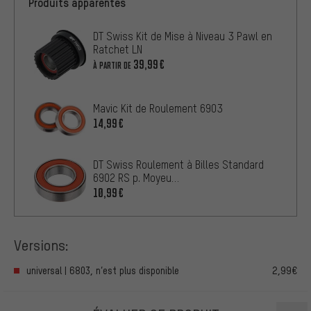
Produits apparentés
DT Swiss Kit de Mise à Niveau 3 Pawl en
Ratchet LN
39,99€
À PARTIR DE
Mavic Kit de Roulement 6903
14,99€
DT Swiss Roulement à Billes Standard
6902 RS p. Moyeu
240/350/370/EX1750/EX1550
10,99€
Versions:
universal | 6803, n’est plus disponible
2,99€