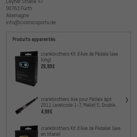
Leyher Straße 47
90763 Fürth
Allemagne
info@cosmicsports.de
Produits apparentés
crankbrothers Kit d'Axe de Pédale (axe
long)
26,99€
crankbrothers Axe pour Pédale àpd
2011 Levelcode 1-7, Mallet E, Double
Shot
4,99€
crankbrothers Kit d'Axe de Pédalier (axe
en titane)