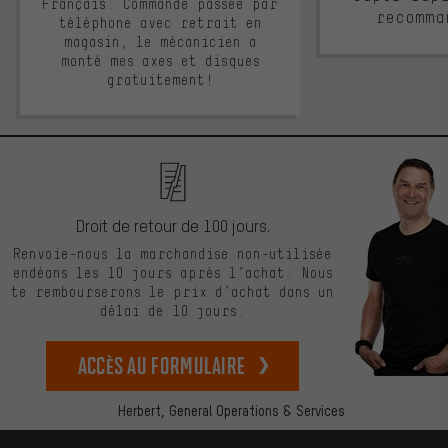
Français. Commande passée par
recomma
téléphone avec retrait en
magasin, le mécanicien a
monté mes axes et disques
gratuitement!
Droit de retour de 100 jours.
Renvoie-nous la marchandise non-utilisée
endéans les 10 jours après l’achat. Nous
te rembourserons le prix d’achat dans un
délai de 10 jours.
Accès au formulaire
Herbert,
General Operations & Services