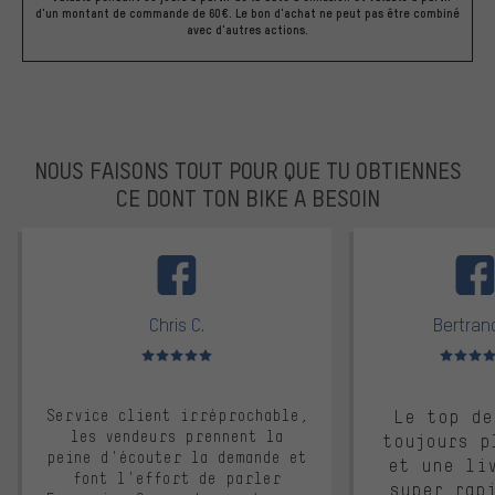
d'un montant de commande de 60€. Le bon d'achat ne peut pas être combiné
avec d'autres actions.
NOUS FAISONS TOUT POUR QUE TU OBTIENNES
CE DONT TON BIKE A BESOIN
facebook
Chris C.
Bertrand
Note moyenne : 5 sur 5
Note moyen
Service client irréprochable,
Le top de
les vendeurs prennent la
toujours p
peine d'écouter la demande et
et une li
font l'effort de parler
super rap