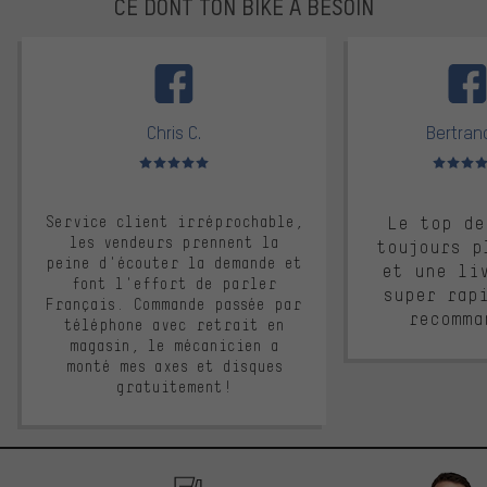
CE DONT TON BIKE A BESOIN
facebook
Chris C.
Bertrand
Note moyenne : 5 sur 5
Note moyen
Service client irréprochable,
Le top de
les vendeurs prennent la
toujours p
peine d'écouter la demande et
et une li
font l'effort de parler
super rap
Français. Commande passée par
recomma
téléphone avec retrait en
magasin, le mécanicien a
monté mes axes et disques
gratuitement!