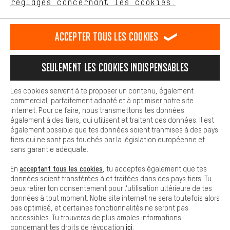
réglages concernant les cookies.
Rappel Programmé
L'expérience d'achat est plus confortable. Ton expérience d'achat
est plus confortable. Avec les cookies de confort, nous
Formulaire de contact
établissons des liens avec des plateformes de médias sociaux.
Accepter tous les cookies
Nous pouvons ainsi mettre à ta disposition d'autres contenus et
informations utiles. De plus, tu as la possibilité d'utiliser des
Notre politique en matière de protection de la vie privée
services supplémentaires qui te permettent de trouver plus
Langue"
Seulement les cookies indispensables
facilement les bons produits. Par exemple, nous proposons une
fonction de chat qui permet de répondre rapidement et
FR
EN
DE
ES
facilement aux questions.
français
english
Deutsch
español
Les cookies servent à te proposer un contenu, également
commercial, parfaitement adapté et à optimiser notre site
Cookies de base
internet. Pour ce faire, nous transmettons tes données
Les cookies de base garantissent que tu puisses utiliser les
également à des tiers, qui utilisent et traitent ces données. Il est
RÉSILIER LE CONTRAT
Communauté d'Aix-la-Chapelle
fonctions de notre site web.
également possible que tes données soient tranmises à des pays
tiers qui ne sont pas touchés par la législation européenne et
Programme d'affiliation
Mentions Légales
Protection des données
sans garantie adéquate.
Conditions générales de vente
Plateforme d'Alerte
acceptant tous les cookies
En
, tu acceptes également que tes
données soient transférées à et traitées dans des pays tiers. Tu
Reprise des batteries
Corepile
Paramètres de cookies
peux retirer ton consentement pour l'utilisation ultérieure de tes
données à tout moment. Notre site internet ne sera toutefois alors
Modifier le contraste
pas optimisé, et certaines fonctionnalités ne seront pas
accessibles. Tu trouveras de plus amples informations
Tous les prix s'entendent en euros (MwSt hors) plus les
ici
concernant tes droits de révocation
.