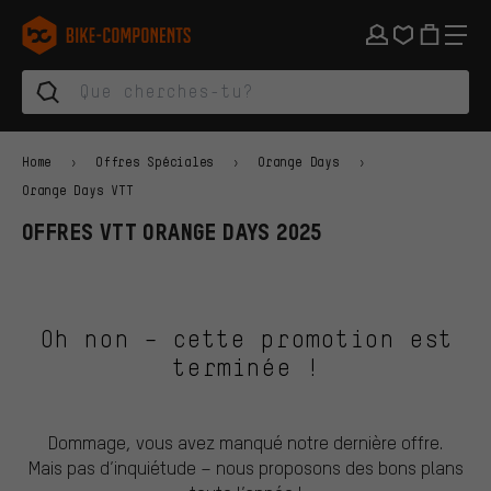
Aller à la navigation principale
Aller à la navigation des catégories
Aller au contenu
Aller aux marques et à la newsletter
Aller au pied de page
bike-components.de Page d'accueil
Home
Offres Spéciales
Orange Days
Orange Days VTT
OFFRES VTT ORANGE DAYS 2025
Oh non – cette promotion est
terminée !
Dommage, vous avez manqué notre dernière offre.
Mais pas d’inquiétude – nous proposons des bons plans