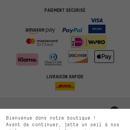
PAIEMENT SÉCURISÉ
Des offres plus adaptées
Au lieu de pubs au hasard, nous afficherons des offres plus
LIVRAISON RAPIDE
pertinentes. Les cookies de marketing nous aident à identifier tes
intérêts et à te présenter des offres et des conseils sur mesure.
Plus de performance
Ce que tu cherches sur notre boutique et ce dont tu as besoin :
ça nous intéresse. Avec les cookies 'performance', tu peux nous
aider à améliorer notre site Internet et la gamme de produits que
Laisse-toi conseiller
Bienvenue dans notre boutique !
nous proposons grâce à ton comportement d'achat.
Avant de continuer, jette un oeil à nos
Plus de confort