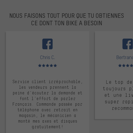
NOUS FAISONS TOUT POUR QUE TU OBTIENNES
CE DONT TON BIKE A BESOIN
facebook
Chris C.
Bertrand
Note moyenne : 5 sur 5
Note moyen
Service client irréprochable,
Le top de
les vendeurs prennent la
toujours p
peine d'écouter la demande et
et une li
font l'effort de parler
super rap
Français. Commande passée par
recomma
téléphone avec retrait en
magasin, le mécanicien a
monté mes axes et disques
gratuitement!