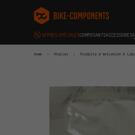
Aller à la navigation principale
Aller à la navigation des catégories
Aller au contenu
Aller aux marques et à la newsletter
Aller au pied de page
bike-components.de Page d'accueil
OFFRES SPÉCIALES
COMPOSANTS
ACCESSOIRES
A
Home
Atelier
Produits d'entretien & Lub