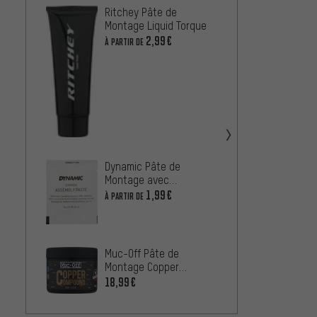
Ritchey Pâte de
Motore
Montage Liquid Torque
Monta
2,99€
À PARTIR DE
À PARTIR
Muc-Of
Montag
11,99
Dynamic Pâte de
Montage avec
Micropearls
1,99€
À PARTIR DE
Motore
Coppe
Muc-Off Pâte de
À PARTIR
Montage Copper
Compound
18,99€