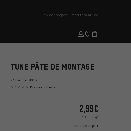
FR
Service
À propos
Recrutement
Blog
français
TUNE PÂTE DE MONTAGE
N° d'article:
28487
Pas encore d'avis
2,99€
598,00€/kg
excl.
frais de port