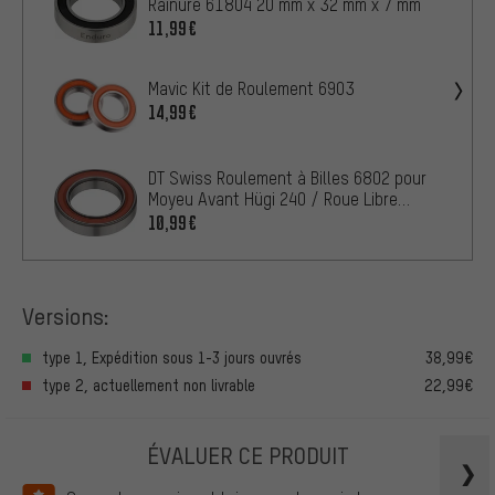
Rainuré 61804 20 mm x 32 mm x 7 mm
11,99€
Mavic Kit de Roulement 6903
14,99€
DT Swiss Roulement à Billes 6802 pour
Moyeu Avant Hügi 240 / Roue Libre
Arrière
10,99€
Versions:
type 1, Expédition sous 1-3 jours ouvrés
38,99€
type 2, actuellement non livrable
22,99€
ÉVALUER CE PRODUIT