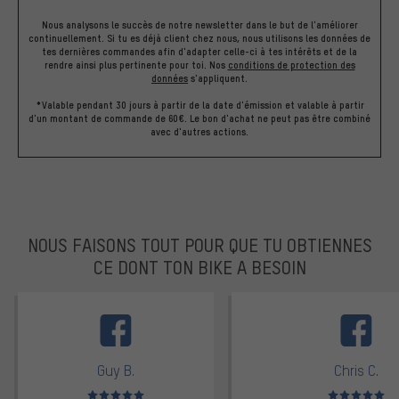
Nous analysons le succès de notre newsletter dans le but de l'améliorer
continuellement. Si tu es déjà client chez nous, nous utilisons les données de
tes dernières commandes afin d'adapter celle-ci à tes intérêts et de la
rendre ainsi plus pertinente pour toi.
Nos
conditions de protection des
données
s'appliquent.
*Valable pendant 30 jours à partir de la date d'émission et valable à partir
d'un montant de commande de 60€. Le bon d'achat ne peut pas être combiné
avec d'autres actions.
NOUS FAISONS TOUT POUR QUE TU OBTIENNES
CE DONT TON BIKE A BESOIN
facebook
Guy B.
Chris C.
Note moyenne : 5 sur 5
Note moyenne : 