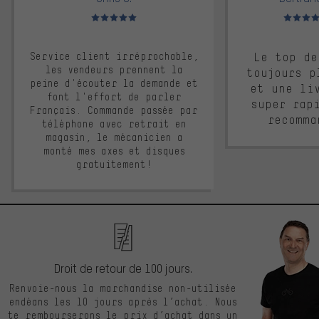
Note moyenne : 5 sur 5
Note moyen
Service client irréprochable,
Le top de
les vendeurs prennent la
toujours p
peine d'écouter la demande et
et une li
font l'effort de parler
super rap
Français. Commande passée par
recomma
téléphone avec retrait en
magasin, le mécanicien a
monté mes axes et disques
gratuitement!
Droit de retour de 100 jours.
Renvoie-nous la marchandise non-utilisée
endéans les 10 jours après l’achat. Nous
te rembourserons le prix d’achat dans un