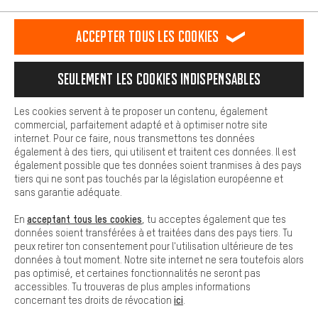
est plus confortable. Avec les cookies de confort, nous
établissons des liens avec des plateformes de médias sociaux.
RÉSILIER LE CONTRAT
Communauté d'Aix-la-Chapelle
Accepter tous les cookies
Nous pouvons ainsi mettre à ta disposition d'autres contenus et
informations utiles. De plus, tu as la possibilité d'utiliser des
Programme d'affiliation
Mentions Légales
Protection des données
services supplémentaires qui te permettent de trouver plus
Seulement les cookies indispensables
facilement les bons produits. Par exemple, nous proposons une
Conditions générales de vente
Plateforme d'Alerte
fonction de chat qui permet de répondre rapidement et
facilement aux questions.
Reprise des batteries
Corepile
Paramètres de cookies
Les cookies servent à te proposer un contenu, également
commercial, parfaitement adapté et à optimiser notre site
Cookies de base
Modifier le contraste
internet. Pour ce faire, nous transmettons tes données
Les cookies de base garantissent que tu puisses utiliser les
également à des tiers, qui utilisent et traitent ces données. Il est
fonctions de notre site web.
Tous les prix s'entendent en euros (MwSt hors) plus les
également possible que tes données soient tranmises à des pays
tiers qui ne sont pas touchés par la législation européenne et
frais de port
États-Unis
pour la livraison vers
.
sans garantie adéquate.
acceptant tous les cookies
En
, tu acceptes également que tes
données soient transférées à et traitées dans des pays tiers. Tu
peux retirer ton consentement pour l'utilisation ultérieure de tes
données à tout moment. Notre site internet ne sera toutefois alors
pas optimisé, et certaines fonctionnalités ne seront pas
accessibles. Tu trouveras de plus amples informations
ici
concernant tes droits de révocation
.