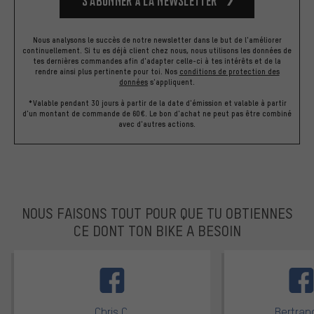
S’abonner à la newsletter
Nous analysons le succès de notre newsletter dans le but de l'améliorer
continuellement. Si tu es déjà client chez nous, nous utilisons les données de
tes dernières commandes afin d'adapter celle-ci à tes intérêts et de la
rendre ainsi plus pertinente pour toi.
Nos
conditions de protection des
données
s'appliquent.
*Valable pendant 30 jours à partir de la date d'émission et valable à partir
d'un montant de commande de 60€. Le bon d'achat ne peut pas être combiné
avec d'autres actions.
NOUS FAISONS TOUT POUR QUE TU OBTIENNES
CE DONT TON BIKE A BESOIN
facebook
Chris C.
Bertrand