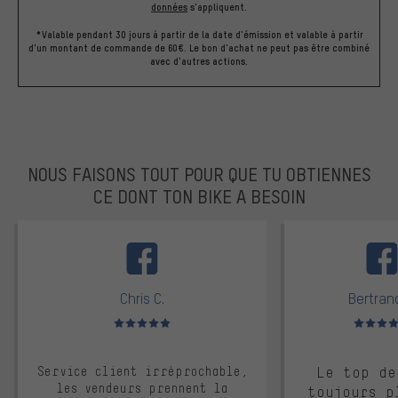
données
s'appliquent.
*Valable pendant 30 jours à partir de la date d'émission et valable à partir
d'un montant de commande de 60€. Le bon d'achat ne peut pas être combiné
avec d'autres actions.
NOUS FAISONS TOUT POUR QUE TU OBTIENNES
CE DONT TON BIKE A BESOIN
facebook
Chris C.
Bertrand
Note moyenne : 5 sur 5
Note moyen
Service client irréprochable,
Le top de
les vendeurs prennent la
toujours p