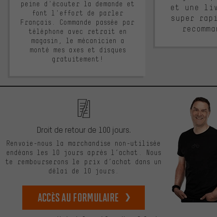
peine d'écouter la demande et
et une li
font l'effort de parler
super rap
Français. Commande passée par
recomma
téléphone avec retrait en
magasin, le mécanicien a
monté mes axes et disques
gratuitement!
Droit de retour de 100 jours.
Renvoie-nous la marchandise non-utilisée
endéans les 10 jours après l’achat. Nous
te rembourserons le prix d’achat dans un
délai de 10 jours.
Accès au formulaire