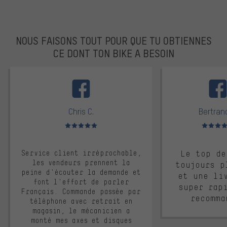
NOUS FAISONS TOUT POUR QUE TU OBTIENNES
CE DONT TON BIKE A BESOIN
facebook
Chris C.
Bertrand
Note moyenne : 5 sur 5
Note moyen
Service client irréprochable,
Le top de
les vendeurs prennent la
toujours p
peine d'écouter la demande et
et une li
font l'effort de parler
super rap
Français. Commande passée par
recomma
téléphone avec retrait en
magasin, le mécanicien a
monté mes axes et disques