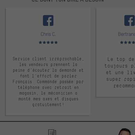
facebook
Chris C.
Bertrand
Note moyenne : 5 sur 5
Note moyen
Service client irréprochable,
Le top de
les vendeurs prennent la
toujours p
peine d'écouter la demande et
et une li
font l'effort de parler
super rap
Français. Commande passée par
recomma
téléphone avec retrait en
magasin, le mécanicien a
monté mes axes et disques
gratuitement!