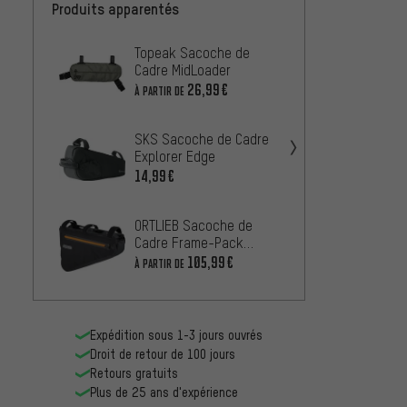
Produits apparentés
Topeak Sacoche de
SKS S
Cadre MidLoader
Explor
26,99€
31,99
À PARTIR DE
SKS Sacoche de Cadre
Topea
Explorer Edge
Tube S
TopLo
14,99€
À PARTIR
ORTLIEB Sacoche de
deute
Cadre Frame-Pack
Cadre 
Modèle 2024
1.5
105,99€
16,99
À PARTIR DE
Expédition sous 1-3 jours ouvrés
Droit de retour de 100 jours
Retours gratuits
Plus de 25 ans d'expérience