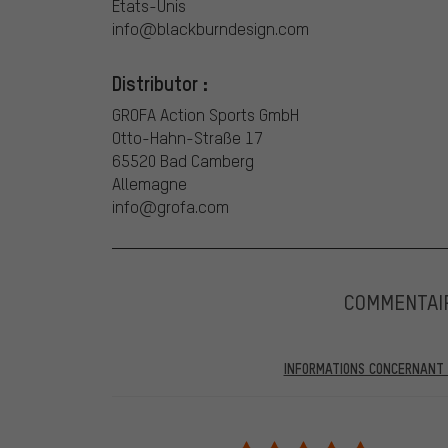
États-Unis
info@blackburndesign.com
Distributor :
GROFA Action Sports GmbH
Otto-Hahn-Straße 17
65520 Bad Camberg
Allemagne
info@grofa.com
COMMENTAI
INFORMATIONS CONCERNANT L
Dans les évaluations publiées, vous trouverez celles a
partir du 28.05.2022, seules les évaluations vérifiées
être indiqué lors de l'évaluation du produit. Nous ne va