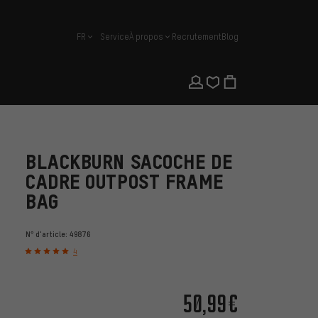
FR
Service
À propos
Recrutement
Blog
français
BLACKBURN SACOCHE DE
CADRE OUTPOST FRAME
BAG
N° d'article:
49876
4
50,99€