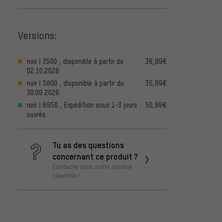
Versions:
noir | 3500 , disponible à partir du
38,99€
02.10.2026
noir | 5800 , disponible à partir du
35,99€
30.09.2026
noir | 6950 , Expédition sous 1-3 jours
50,99€
ouvrés
Tu as des questions
concernant ce produit ?
Contacte donc notre service
clientèle !