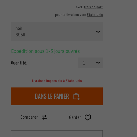
excl.
frais de port
pour la livraison vers
États-Unis
noir
6950
Expédition sous 1-3 jours ouvrés
Quantité:
1
Livraison impossible à États-Unis
dans le panier
Comparer
Garder