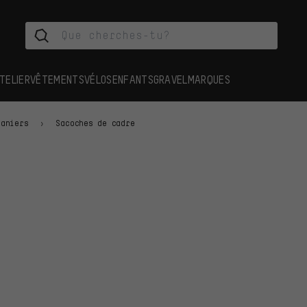
TELIER
VÊTEMENTS
VÉLOS
ENFANTS
GRAVEL
MARQUES
Paniers
Sacoches de cadre