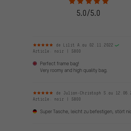
de commande. Toutes les évaluations vérifiées sont ma
vérifiées jusqu'au 28.05.2022 et à partir du 28.05.202
5.0/5.0
évaluations de clients qui n'ont pas acheté chez nou
d'une coche verte. Nous publions toutes les évaluatio
5 sur 5 étoiles
de Lilit A.
au 02.11.2022
Article
: noir | 5800
Perfect frame bag!
Very roomy and high quality bag.
5 sur 5 étoiles
de Julian-Christoph S.
au 12.06.
Article
: noir | 5800
Super Tasche, leicht zu befestigen, stört n