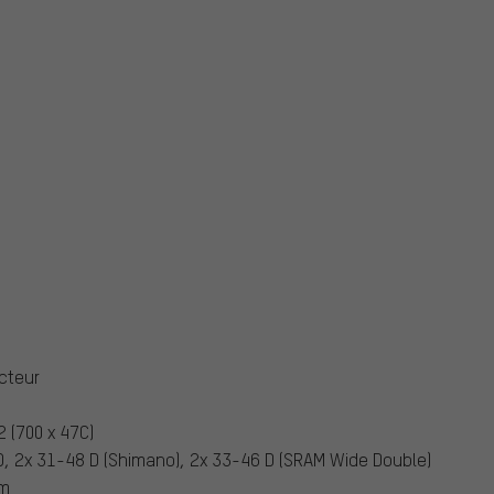
cteur
 (700 x 47C)
D, 2x 31-48 D (Shimano), 2x 33-46 D (SRAM Wide Double)
m