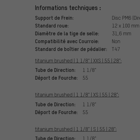
Informations techniques :
Support de Frein:
Disc PM6 (Di
Standard roue:
12 x 100 mm 
Diamètre de la tige de selle:
31,6 mm
Compatibilité avec Courroie:
Non
Standard de boîtier de pédalier:
T47
titanium brushed | 1 1/8" | XXS | 55 | 28":
Tube de Direction:
1 1/8"
Déport de Fourche:
55
titanium brushed | 1 1/8" | XS | 55 | 28":
Tube de Direction:
1 1/8"
Déport de Fourche:
55
titanium brushed | 1 1/8" | S | 55 | 28":
Tube de Direction:
1 1/8"