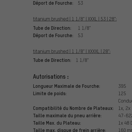
Déport de Fourche:
53
titanium brushed | 1 1/8" | XXXL | 53 | 28":
Tube de Direction:
1 1/8"
Déport de Fourche:
53
titanium brushed | 1 1/8" | XXXXL | 28":
Tube de Direction:
1 1/8"
Autorisations :
Longueur Maximale de Fourche:
395
Limite de poids:
125
Condu
Compatibilité du Nombre de Plateaux:
1x, 2x
Taille maximale du pneu arrière:
47-622
Taille Max. du Plateau:
1x 48 
Taille max. disque de frein arrière:
160 m