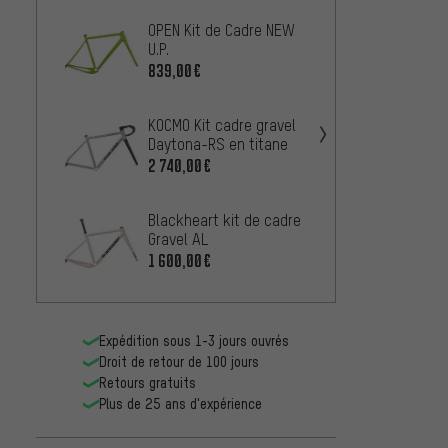
OPEN Kit de Cadre NEW
Cinell
U.P.
Washb
839,00€
749,0
KOCMO Kit cadre gravel
Specia
Daytona-RS en titane
Crux 
2 740,00€
1 090,
Blackheart kit de cadre
bc ori
Gravel AL
Flint
1 600,00€
210,9
Expédition sous 1-3 jours ouvrés
Droit de retour de 100 jours
Retours gratuits
Plus de 25 ans d'expérience