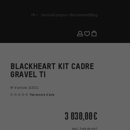
FR
Service
À propos
Recrutement
Blog
français
BLACKHEART KIT CADRE
GRAVEL TI
N° d'article:
213311
Pas encore d'avis
3 030,00€
excl.
frais de port