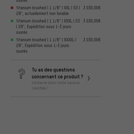
ouvrés
titanium brushed | 1 1/8" | XXL | 53 |
3 030,00€
28", actuellement non livrable
titanium brushed | 1 1/8" | XXXL | 53
3 030,00€
| 28", Expédition sous 1-3 jours
ouvrés
titanium brushed | 1 1/8" | XXXXL |
3 030,00€
28", Expédition sous 1-3 jours
ouvrés
Tu as des questions
concernant ce produit ?
Contacte donc notre service
clientèle !