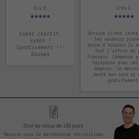
Guy B.
Chris C.
Note moyenne : 5 sur 5
Note moyenne : 
Super réactif,
Service client irrép
les vendeurs pren
sympa !
peine d'écouter la d
Sportivement !!!
font l'effort de 
Guyges
Français. Commande p
téléphone avec ret
magasin, le mécan
monté mes axes et 
gratuitement
Droit de retour de 100 jours.
Renvoie-nous la marchandise non-utilisée