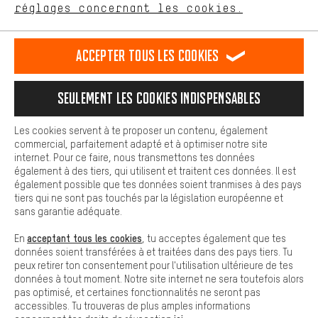
FR
EN
DE
ES
français
english
Deutsch
español
réglages concernant les cookies.
L'expérience d'achat est plus confortable. Ton expérience d'achat
est plus confortable. Avec les cookies de confort, nous
établissons des liens avec des plateformes de médias sociaux.
RÉSILIER LE CONTRAT
Communauté d'Aix-la-Chapelle
Accepter tous les cookies
Nous pouvons ainsi mettre à ta disposition d'autres contenus et
informations utiles. De plus, tu as la possibilité d'utiliser des
Programme d'affiliation
Mentions Légales
Protection des données
services supplémentaires qui te permettent de trouver plus
Seulement les cookies indispensables
facilement les bons produits. Par exemple, nous proposons une
Conditions générales de vente
Plateforme d'Alerte
fonction de chat qui permet de répondre rapidement et
facilement aux questions.
Reprise des batteries
Corepile
Paramètres de cookies
Les cookies servent à te proposer un contenu, également
commercial, parfaitement adapté et à optimiser notre site
Cookies de base
internet. Pour ce faire, nous transmettons tes données
Modifier le contraste
Les cookies de base garantissent que tu puisses utiliser les
également à des tiers, qui utilisent et traitent ces données. Il est
fonctions de notre site web.
également possible que tes données soient tranmises à des pays
Tous les prix s'entendent en euros (MwSt hors) plus les
tiers qui ne sont pas touchés par la législation européenne et
frais de port
États-Unis
pour la livraison vers
.
sans garantie adéquate.
acceptant tous les cookies
En
, tu acceptes également que tes
données soient transférées à et traitées dans des pays tiers. Tu
peux retirer ton consentement pour l'utilisation ultérieure de tes
données à tout moment. Notre site internet ne sera toutefois alors
pas optimisé, et certaines fonctionnalités ne seront pas
accessibles. Tu trouveras de plus amples informations