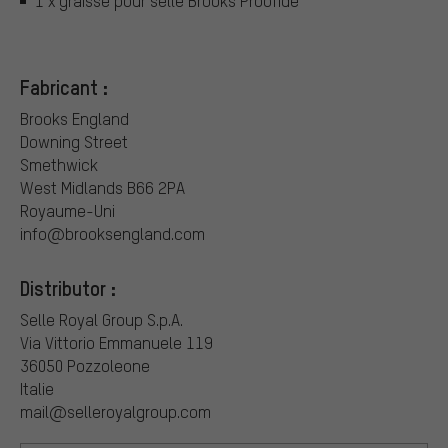
1 x graisse pour selle Brooks Proofide
Fabricant :
Brooks England
Downing Street
Smethwick
West Midlands B66 2PA
Royaume-Uni
info@brooksengland.com
Distributor :
Selle Royal Group S.p.A.
Via Vittorio Emmanuele 119
36050 Pozzoleone
Italie
mail@selleroyalgroup.com