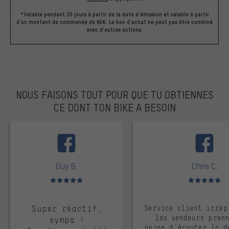
*Valable pendant 30 jours à partir de la date d'émission et valable à partir
d'un montant de commande de 60€. Le bon d'achat ne peut pas être combiné
avec d'autres actions.
NOUS FAISONS TOUT POUR QUE TU OBTIENNES
CE DONT TON BIKE A BESOIN
facebook
Guy B.
Chris C.
Note moyenne : 5 sur 5
Note moyenne : 
Super réactif,
Service client irrép
les vendeurs pren
sympa !
peine d'écouter la d