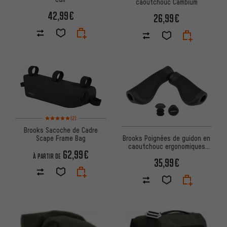
caoutchouc Cambium
42,99€
26,99€
Note moyenne : 5 sur 5 d'après 2 avis
(2)
Brooks Sacoche de Cadre
Scape Frame Bag
Brooks Poignées de guidon en
caoutchouc ergonomiques
62,99€
Cambium pour commutateur
À PARTIR DE
35,99€