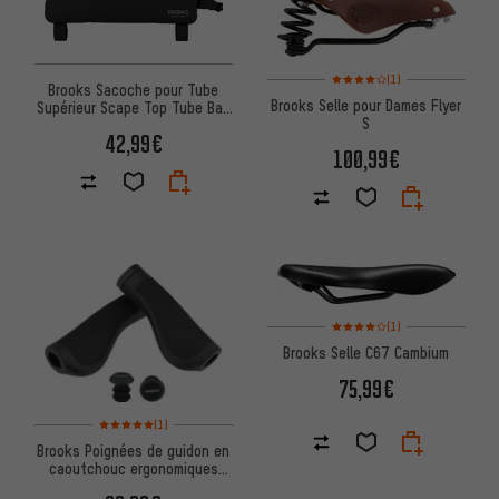
Note moyenne : 4 sur 5 d'après
(1)
Brooks Sacoche pour Tube
Brooks Selle pour Dames Flyer
Supérieur Scape Top Tube Bag
S
Long
42,99€
100,99€
Note moyenne : 4 sur 5 d'après
(1)
Brooks Selle C67 Cambium
75,99€
Note moyenne : 5 sur 5 d'après 1 avis
(1)
Brooks Poignées de guidon en
caoutchouc ergonomiques
Cambium