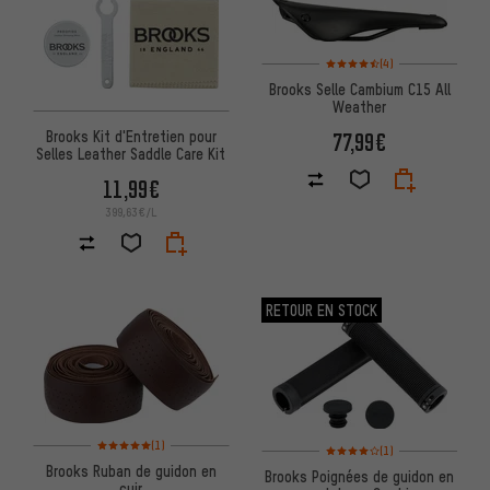
Note moyenne : 4,5 sur 5 d'apr
(4)
Brooks Selle Cambium C15 All
Weather
Brooks Kit d'Entretien pour
77,99€
Selles Leather Saddle Care Kit
11,99€
399,63€/L
RETOUR EN STOCK
Note moyenne : 5 sur 5 d'après 1 avis
(1)
Note moyenne : 4 sur 5 d'après
(1)
Brooks Ruban de guidon en
Brooks Poignées de guidon en
cuir