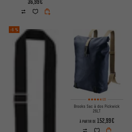
36,99€
-6 %
Note moyenne : 4,5 sur 5 d'apr
(2)
Brooks Sac à dos Pickwick
26LT
152,99€
À PARTIR DE