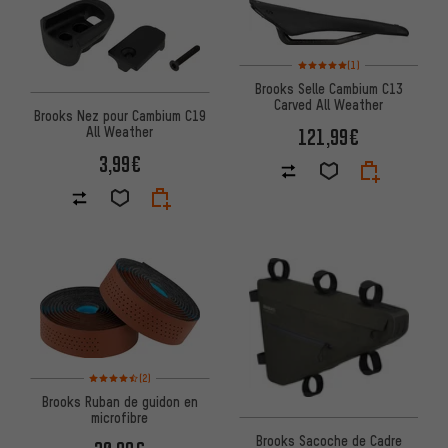
Note moyenne : 5 sur 5 d'après
(1)
Brooks Selle Cambium C13
Carved All Weather
Brooks Nez pour Cambium C19
All Weather
121,99€
3,99€
Note moyenne : 4,5 sur 5 d'après 2 avis
(2)
Brooks Ruban de guidon en
microfibre
Brooks Sacoche de Cadre