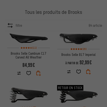
Tous les produits de Brooks
filtre
84 article
ARTICLES
Note moyenne : 4,5 sur 5 d'après 11 avis
(11)
Note moyenne : 5 sur 5 d'après 
(20)
Brooks Selle Cambium C17
Brooks Selle B17 Imperial
Carved All Weather
92,99€
À PARTIR DE
84,99€
RETOUR EN STOCK
Note moyenne : 5 sur 5 d'après 5 avis
Note moyenne : 4,5 sur 5 d'apr