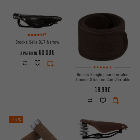
Note moyenne : 4,5 sur 5 d'après 7 avis
(7)
Brooks Selle B17 Narrow
89,99€
À PARTIR DE
Note moyenne : 5 sur 5 d'après
(1)
Brooks Sangle pour Pantalon
Trouser Strap en Cuir Véritable
18,99€
-33 %