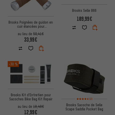
Brooks Selle B66
109,99€
Brooks Poignées de guidon en
cuir élancées pour
commutateur rotatif des deux
au lieu de
50,41€
côtés Mod. 2023
33,99€
-30 %
Brooks Kit d'Entretien pour
Note moyenne : 4,5 sur 5 d'apr
Sacoches Bike Bag Kit Repair
(2)
Brooks Sacoche de Selle
au lieu de
18,48€
Scape Saddle Pocket Bag
12,99€