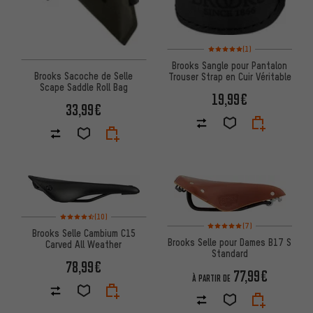
Note moyenne : 5 sur 5 d'après
(1)
Brooks Sangle pour Pantalon
Brooks Sacoche de Selle
Trouser Strap en Cuir Véritable
Scape Saddle Roll Bag
19,99€
33,99€
Note moyenne : 4,5 sur 5 d'après 10 avis
(10)
Note moyenne : 5 sur 5 d'après
(7)
Brooks Selle Cambium C15
Brooks Selle pour Dames B17 S
Carved All Weather
Standard
78,99€
77,99€
À PARTIR DE