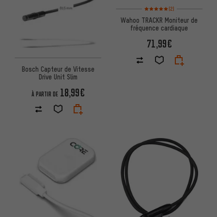
Note moyenne : 5 sur 5 d'après
(2)
Wahoo TRACKR Moniteur de
fréquence cardiaque
71,99€
Bosch Capteur de Vitesse
Drive Unit Slim
18,99€
À PARTIR DE