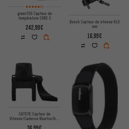
Note moyenne : 5 sur 5 d'après 1 avis
(1)
greenTEG Capteur de
température CORE 2
Bosch Capteur de vitesse 615
242,99€
mm
16,99€
CATEYE Capteur de
Vitesse/Cadence Bluetooth®
ISC-12
36,99€