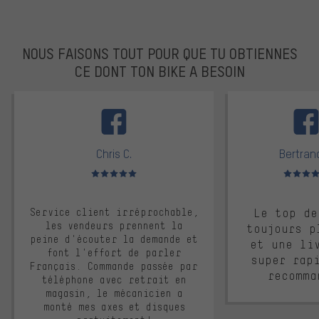
NOUS FAISONS TOUT POUR QUE TU OBTIENNES
CE DONT TON BIKE A BESOIN
facebook
Chris C.
Bertrand
Note moyenne : 5 sur 5
Note moyen
Service client irréprochable,
Le top de
les vendeurs prennent la
toujours p
peine d'écouter la demande et
et une li
font l'effort de parler
super rap
Français. Commande passée par
recomma
téléphone avec retrait en
magasin, le mécanicien a
monté mes axes et disques