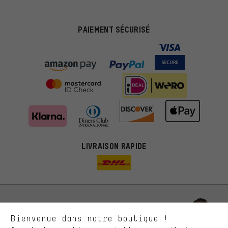
PAIEMENT SÉCURISÉ
Des offres plus adaptées
Au lieu de pubs au hasard, nous afficherons des offres plus
LIVRAISON RAPIDE
pertinentes. Les cookies de marketing nous aident à identifier tes
intérêts et à te présenter des offres et des conseils sur mesure.
Plus de performance
Ce que tu cherches sur notre boutique et ce dont tu as besoin :
ça nous intéresse. Avec les cookies 'performance', tu peux nous
aider à améliorer notre site Internet et la gamme de produits que
Laisse-toi conseiller
Bienvenue dans notre boutique !
nous proposons grâce à ton comportement d'achat.