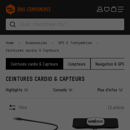
Aller à la navigation principale
Aller à la navigation des catégories
Aller au contenu
Aller aux marques et à la newsletter
Aller au pied de page
bike-components.de Page d'accueil
Home
Accessoires
GPS & Tachymètres
Ceintures cardio & Capteurs
Ceintures cardio & Capteurs
Compteurs
Navigation & GPS
CEINTURES CARDIO & CAPTEURS
Highlights
Conseils
Plus d'infos
filtre
15 article
ARTICLES