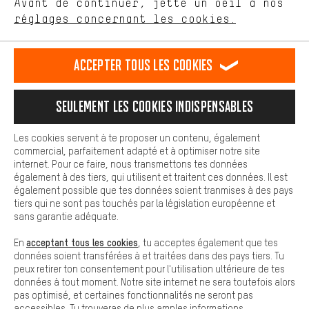
Avant de continuer, jette un oeil à nos
Plus de confort
réglages concernant les cookies.
Rappel Programmé
L'expérience d'achat est plus confortable. Ton expérience d'achat
est plus confortable. Avec les cookies de confort, nous
Formulaire de contact
établissons des liens avec des plateformes de médias sociaux.
Accepter tous les cookies
Nous pouvons ainsi mettre à ta disposition d'autres contenus et
informations utiles. De plus, tu as la possibilité d'utiliser des
Notre politique en matière de protection de la vie privée
services supplémentaires qui te permettent de trouver plus
Langue"
Seulement les cookies indispensables
facilement les bons produits. Par exemple, nous proposons une
fonction de chat qui permet de répondre rapidement et
FR
EN
DE
ES
facilement aux questions.
français
english
Deutsch
español
Les cookies servent à te proposer un contenu, également
commercial, parfaitement adapté et à optimiser notre site
Cookies de base
internet. Pour ce faire, nous transmettons tes données
Les cookies de base garantissent que tu puisses utiliser les
également à des tiers, qui utilisent et traitent ces données. Il est
RÉSILIER LE CONTRAT
Communauté d'Aix-la-Chapelle
fonctions de notre site web.
également possible que tes données soient tranmises à des pays
tiers qui ne sont pas touchés par la législation européenne et
Programme d'affiliation
Mentions Légales
Protection des données
sans garantie adéquate.
Conditions générales de vente
Plateforme d'Alerte
acceptant tous les cookies
En
, tu acceptes également que tes
données soient transférées à et traitées dans des pays tiers. Tu
Reprise des batteries
Corepile
Paramètres de cookies
peux retirer ton consentement pour l'utilisation ultérieure de tes
données à tout moment. Notre site internet ne sera toutefois alors
Modifier le contraste
pas optimisé, et certaines fonctionnalités ne seront pas
accessibles. Tu trouveras de plus amples informations