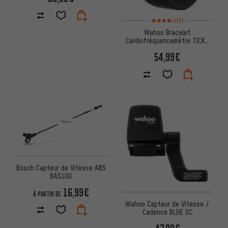
Note moyenne : 4 sur 5 d'après
(1)
Wahoo Bracelet
Cardiofréquencemètre TICKR
FIT
54,99€
Bosch Capteur de Vitesse ABS
BAS100
16,99€
À PARTIR DE
Wahoo Capteur de Vitesse /
Cadence BLUE SC