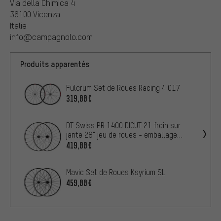
Via della Chimica 4
36100 Vicenza
Italie
info@campagnolo.com
Produits apparentés
Fulcrum Set de Roues Racing 4 C17
319,00€
DT Swiss PR 1400 DICUT 21 frein sur
jante 28" jeu de roues - emballage
atelier
419,00€
Mavic Set de Roues Ksyrium SL
459,00€