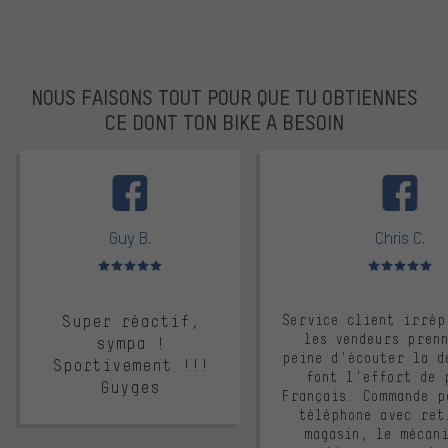
NOUS FAISONS TOUT POUR QUE TU OBTIENNES
CE DONT TON BIKE A BESOIN
facebook
Guy B.
Chris C.
Note moyenne : 5 sur 5
Note moyenne : 
Super réactif,
Service client irrép
les vendeurs pren
sympa !
peine d'écouter la d
Sportivement !!!
font l'effort de 
Guyges
Français. Commande p
téléphone avec ret
magasin, le mécan