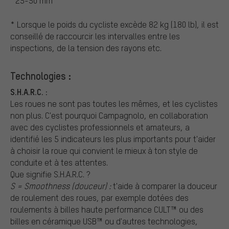
25-50 mm
* Lorsque le poids du cycliste excède 82 kg (180 lb), il est
conseillé de raccourcir les intervalles entre les
inspections, de la tension des rayons etc.
Technologies :
S.H.A.R.C. :
Les roues ne sont pas toutes les mêmes, et les cyclistes
non plus. C'est pourquoi Campagnolo, en collaboration
avec des cyclistes professionnels et amateurs, a
identifié les 5 indicateurs les plus importants pour t'aider
à choisir la roue qui convient le mieux à ton style de
conduite et à tes attentes.
Que signifie S.H.A.R.C. ?
S = Smoothness (douceur) :
t'aide à comparer la douceur
de roulement des roues, par exemple dotées des
roulements à billes haute performance CULT™ ou des
billes en céramique USB™ ou d'autres technologies,