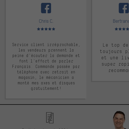
Chris C.
Bertrand
Note moyenne : 5 sur 5
Note moyen
Service client irréprochable,
Le top de
les vendeurs prennent la
toujours p
peine d'écouter la demande et
et une li
font l'effort de parler
super rap
Français. Commande passée par
recomma
téléphone avec retrait en
magasin, le mécanicien a
monté mes axes et disques
gratuitement!