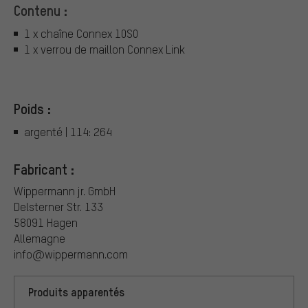
Contenu :
1 x chaîne Connex 10S0
1 x verrou de maillon Connex Link
Poids :
argenté | 114: 264
Fabricant :
Wippermann jr. GmbH
Delsterner Str. 133
58091 Hagen
Allemagne
info@wippermann.com
Produits apparentés