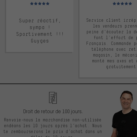
Note moyenne : 5 sur 5
Note moyenne : 
Super réactif,
Service client irrép
les vendeurs pren
sympa !
peine d'écouter la d
Sportivement !!!
font l'effort de 
Guyges
Français. Commande p
téléphone avec ret
magasin, le mécan
monté mes axes et 
gratuitement
Droit de retour de 100 jours.
Renvoie-nous la marchandise non-utilisée
endéans les 10 jours après l’achat. Nous
te rembourserons le prix d’achat dans un