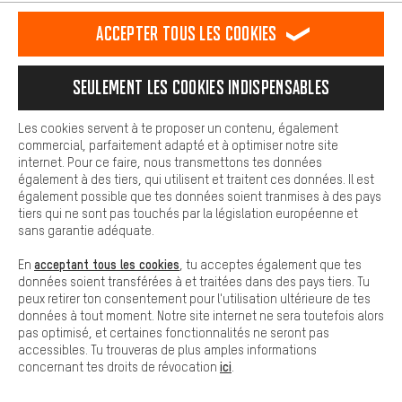
est plus confortable. Avec les cookies de confort, nous
établissons des liens avec des plateformes de médias sociaux.
RÉSILIER LE CONTRAT
Communauté d'Aix-la-Chapelle
Accepter tous les cookies
Nous pouvons ainsi mettre à ta disposition d'autres contenus et
informations utiles. De plus, tu as la possibilité d'utiliser des
Programme d'affiliation
Mentions Légales
Protection des données
services supplémentaires qui te permettent de trouver plus
Seulement les cookies indispensables
facilement les bons produits. Par exemple, nous proposons une
Conditions générales de vente
Plateforme d'Alerte
fonction de chat qui permet de répondre rapidement et
facilement aux questions.
Reprise des batteries
Corepile
Paramètres de cookies
Les cookies servent à te proposer un contenu, également
commercial, parfaitement adapté et à optimiser notre site
Cookies de base
internet. Pour ce faire, nous transmettons tes données
Modifier le contraste
Les cookies de base garantissent que tu puisses utiliser les
également à des tiers, qui utilisent et traitent ces données. Il est
fonctions de notre site web.
également possible que tes données soient tranmises à des pays
Tous les prix s'entendent en euros (MwSt hors) plus les
tiers qui ne sont pas touchés par la législation européenne et
frais de port
États-Unis
pour la livraison vers
.
sans garantie adéquate.
acceptant tous les cookies
En
, tu acceptes également que tes
données soient transférées à et traitées dans des pays tiers. Tu
peux retirer ton consentement pour l'utilisation ultérieure de tes
données à tout moment. Notre site internet ne sera toutefois alors
pas optimisé, et certaines fonctionnalités ne seront pas
accessibles. Tu trouveras de plus amples informations
ici
concernant tes droits de révocation
.