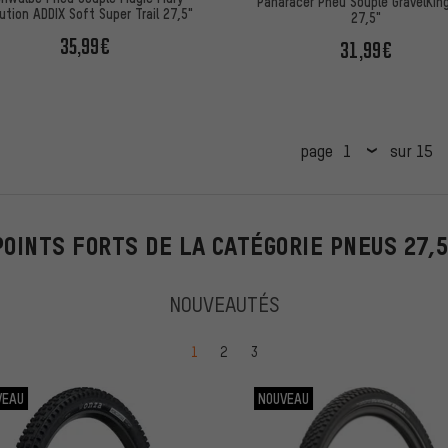
Panaracer Pneu Souple GravelKin
ution ADDIX Soft Super Trail 27,5"
27,5"
35,99€
31,99€
page
sur 15
POINTS FORTS DE LA CATÉGORIE PNEUS 27,5
NOUVEAUTÉS
Passer à la page
Passer à la page
Passer à la page
1
2
3
VEAU
NOUVEAU