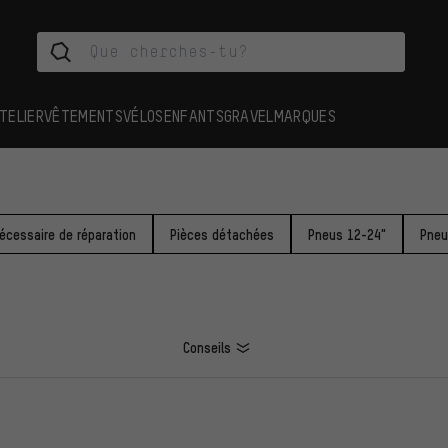
TELIER
VÊTEMENTS
VÉLOS
ENFANTS
GRAVEL
MARQUES
écessaire de réparation
Pièces détachées
Pneus 12-24"
Pneu
Conseils
ES