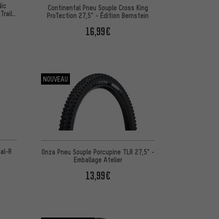
Nic
Continental Pneu Souple Cross King
Trail
ProTection 27,5" - Édition Bernstein
16,99€
NOUVEAU
d'après 3 avis
al-R
Onza Pneu Souple Porcupine TLR 27,5" -
Emballage Atelier
13,99€