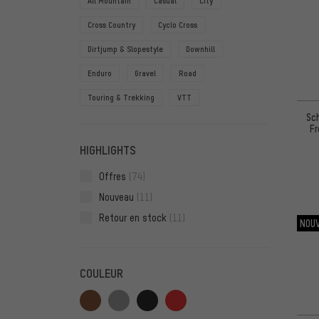
All Mountain
Casual
City
Cross Country
Cyclo Cross
Dirtjump & Slopestyle
Downhill
Enduro
Gravel
Road
Touring & Trekking
VTT
Sc
Fr
HIGHLIGHTS
Offres
(74)
Nouveau
(11)
Retour en stock
(11)
NOU
COULEUR