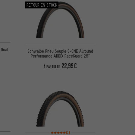
RETOUR EN STOCK
d'après 18 avis
 Dual
Schwalbe Pneu Souple G-ONE Allround
Performance ADDIX RaceGuard 28"
22,99€
À PARTIR DE
d'après 4 avis
Note moyenne : 5 sur 5 d'après 1 avis
(1)