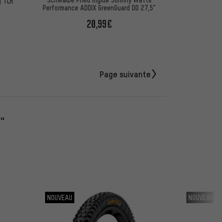
g TLR
Performance ADDIX GreenGuard DD 27,5"
20,99€
Page suivante
"
NOUVEAU
NOUVEAU