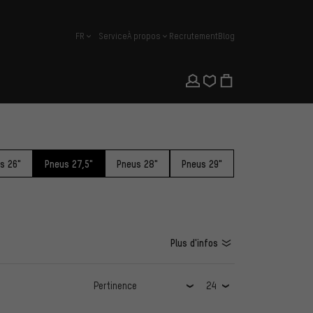
FR
Service
À propos
Recrutement
Blog
français
s 26"
Pneus 27,5"
Pneus 28"
Pneus 29"
Plus d'infos