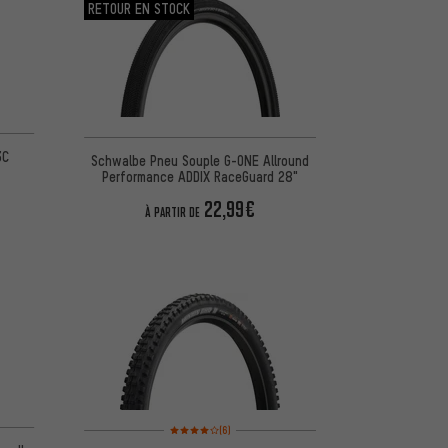
RETOUR EN STOCK
5 d'après 9 avis
3C
Schwalbe Pneu Souple G-ONE Allround
Performance ADDIX RaceGuard 28"
22,99€
À PARTIR DE
5 d'après 3 avis
Note moyenne : 4 sur 5 d'après 6 avis
(6)