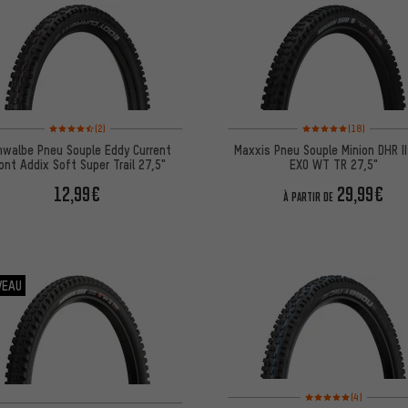
Note moyenne : 4,5 sur 5 d'après 2 avis
Note moyenne : 5 sur 5 
(2)
(18)
hwalbe Pneu Souple Eddy Current
Maxxis Pneu Souple Minion DHR II
ont Addix Soft Super Trail 27,5"
EXO WT TR 27,5"
12,99€
29,99€
À PARTIR DE
VEAU
Note moyenne : 5 sur 5 
(4)