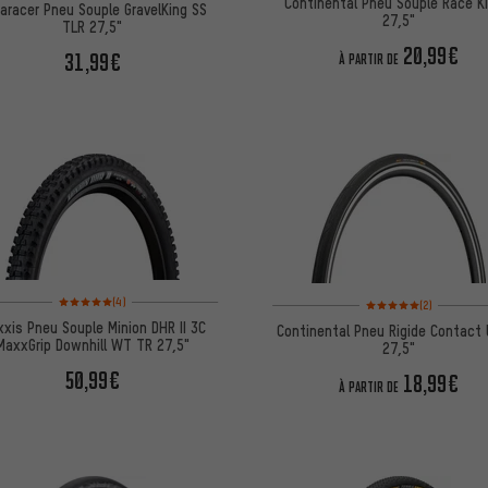
Continental Pneu Souple Race Ki
aracer Pneu Souple GravelKing SS
27,5"
TLR 27,5"
20,99€
31,99€
À PARTIR DE
Note moyenne : 5 sur 5 d'après 4 avis
Note moyenne : 5 sur 5 
(4)
(2)
xis Pneu Souple Minion DHR II 3C
Continental Pneu Rigide Contact
MaxxGrip Downhill WT TR 27,5"
27,5"
50,99€
18,99€
À PARTIR DE