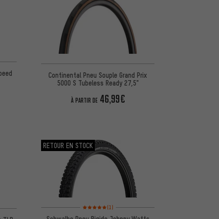
d'après 3 avis
Speed
Continental Pneu Souple Grand Prix
5000 S Tubeless Ready 27,5"
46,99€
À PARTIR DE
RETOUR EN STOCK
Note moyenne : 5 sur 5 d'après 1 avis
d'après 1 avis
(1)
Schwalbe Pneu Rigide Johnny Watts