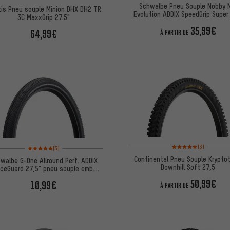
Schwalbe Pneu Souple Nobby 
is Pneu souple Minion DHX DH2 TR
Evolution ADDIX SpeedGrip Super 
3C MaxxGrip 27.5"
27,5+
35,99€
64,99€
À PARTIR DE
Note moyenne : 5 sur 5 
Note moyenne : 5 sur 5 d'après 3 avis
(3)
(3)
Continental Pneu Souple Kryptot
walbe G-One Allround Perf. ADDIX
Downhill Soft 27,5
ceGuard 27,5" pneu souple emb.
d'atelier
50,99€
10,99€
À PARTIR DE