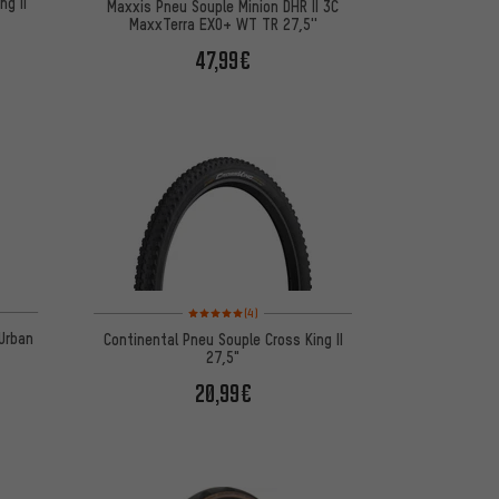
ng II
Maxxis Pneu Souple Minion DHR II 3C
MaxxTerra EXO+ WT TR 27,5''
47,99€
d'après 2 avis
Note moyenne : 5 sur 5 d'après 4 avis
(4)
 Urban
Continental Pneu Souple Cross King II
27,5"
20,99€