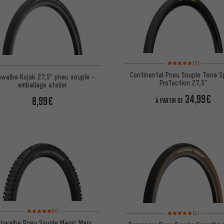
Note moyenne : 5 sur 5 
(3)
Continental Pneu Souple Terra 
walbe Kojak 27,5" pneu souple -
ProTection 27,5"
emballage atelier
34,99€
8,99€
À PARTIR DE
Note moyenne : 5 sur 5 d'après 4 avis
Note moyenne : 5 sur 5 
(4)
(1)
hwalbe Pneu Souple Magic Mary