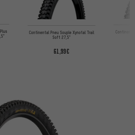
Plus
Continenta
Continental Pneu Souple Xynotal Trail
,5"
Soft 27,5"
61,99€