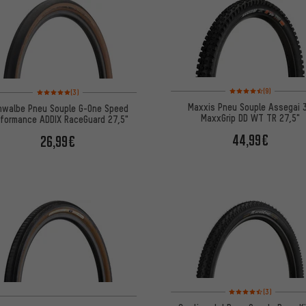
Note moyenne : 4,5 sur 
Note moyenne : 5 sur 5 d'après 3 avis
(9)
(3)
Maxxis Pneu Souple Assegai 
hwalbe Pneu Souple G-One Speed
MaxxGrip DD WT TR 27,5"
rformance ADDIX RaceGuard 27,5"
44,99€
26,99€
Note moyenne : 4,5 sur 
(3)