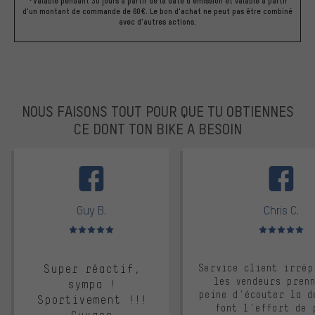
*Valable pendant 30 jours à partir de la date d'émission et valable à partir
d'un montant de commande de 60€. Le bon d'achat ne peut pas être combiné
avec d'autres actions.
NOUS FAISONS TOUT POUR QUE TU OBTIENNES
CE DONT TON BIKE A BESOIN
facebook
Guy B.
Chris C.
Note moyenne : 5 sur 5
Note moyenne : 
Super réactif,
Service client irrép
les vendeurs pren
sympa !
peine d'écouter la d
Sportivement !!!
font l'effort de 