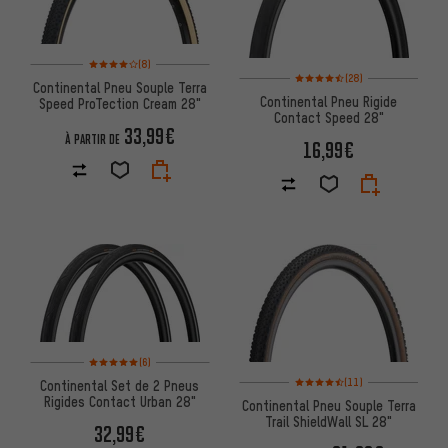
Note moyenne : 4 sur 5 d'après 8 avis
(8)
Note moyenne : 4,5 sur 5 d'aprè
(28)
Continental Pneu Souple Terra
Continental Pneu Rigide
Speed ProTection Cream 28"
Contact Speed 28"
33,99€
À PARTIR DE
16,99€
Note moyenne : 5 sur 5 d'après 6 avis
(6)
Note moyenne : 4,5 sur 5 d'aprè
(11)
Continental Set de 2 Pneus
Rigides Contact Urban 28"
Continental Pneu Souple Terra
Trail ShieldWall SL 28"
32,99€