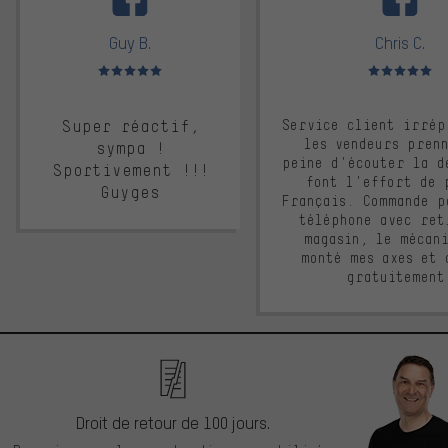
Guy B.
Chris C.
Note moyenne : 5 sur 5
Note moyenne : 
Super réactif,
Service client irrép
les vendeurs pren
sympa !
peine d'écouter la d
Sportivement !!!
font l'effort de 
Guyges
Français. Commande p
téléphone avec ret
magasin, le mécan
monté mes axes et 
gratuitement
Droit de retour de 100 jours.