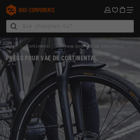
Aller à la navigation principale
Aller à la navigation des catégories
Aller au contenu
Aller aux marques et à la newsletter
Aller au pied de page
bike-components.de Page d'accueil
Home
Continental
Pneus pour VAE de Continental
PNEUS POUR VAE DE CONTINENTAL