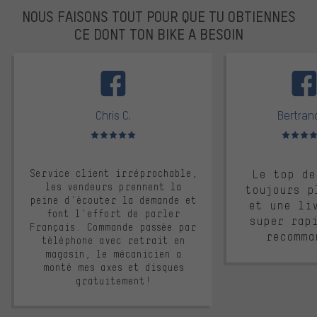
NOUS FAISONS TOUT POUR QUE TU OBTIENNES
CE DONT TON BIKE A BESOIN
facebook
Chris C.
Bertrand
Note moyenne : 5 sur 5
Note moyen
Service client irréprochable,
Le top de
les vendeurs prennent la
toujours p
peine d'écouter la demande et
et une li
font l'effort de parler
super rap
Français. Commande passée par
recomma
téléphone avec retrait en
magasin, le mécanicien a
monté mes axes et disques
gratuitement!