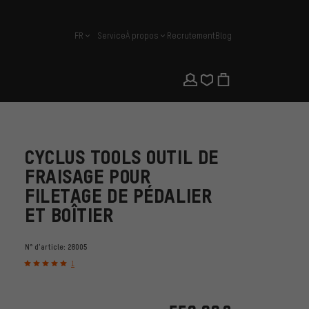
FR
Service
À propos
Recrutement
Blog
français
CYCLUS TOOLS OUTIL DE
FRAISAGE POUR
FILETAGE DE PÉDALIER
ET BOÎTIER
N° d'article:
28005
1