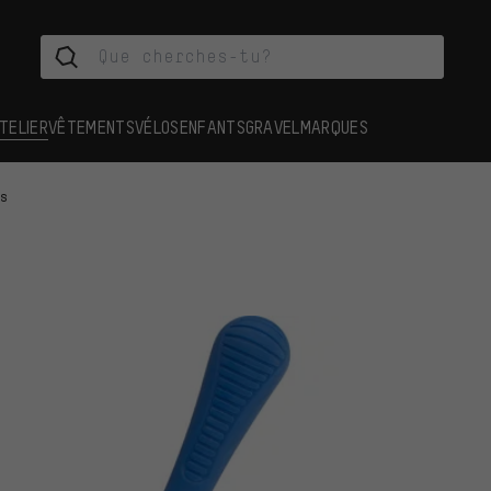
TELIER
VÊTEMENTS
VÉLOS
ENFANTS
GRAVEL
MARQUES
ds