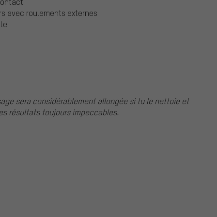
contact
rs avec roulements externes
cte
sage sera considérablement allongée si tu le nettoie et
es résultats toujours impeccables.