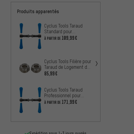
Produits apparentés
Cyclus Tools Taraud
Cyclus
Standard pour
Taraud
Logement de Pédalier
pour 
109,99€
À PARTIR DE
À PARTIR
Pédali
Cyclus
d'Extr
Cyclus Tools Filière pour
19,99
Taraud de Logement de
Pédalier
85,99€
Cyclus
pour T
Cyclus Tools Taraud
fin de 
159,9
Professionnel pour
Logement de Pédalier
171,99€
À PARTIR DE
Expédition sous 1-3 jours ouvrés