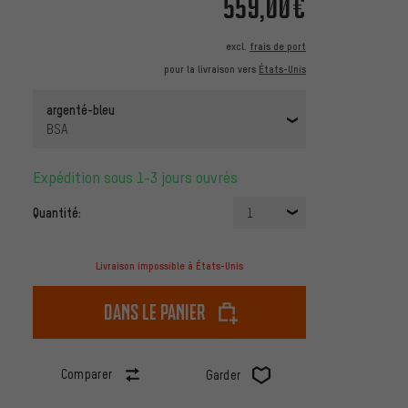
559,00€
excl.
frais de port
pour la livraison vers
États-Unis
argenté-bleu
BSA
Expédition sous 1-3 jours ouvrés
Quantité:
1
Livraison impossible à États-Unis
dans le panier
Comparer
Garder