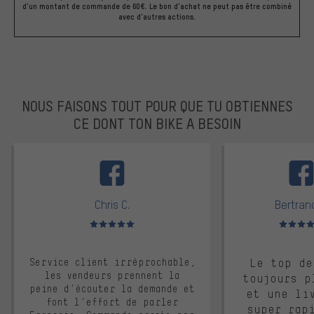
d'un montant de commande de 60€. Le bon d'achat ne peut pas être combiné
avec d'autres actions.
NOUS FAISONS TOUT POUR QUE TU OBTIENNES
CE DONT TON BIKE A BESOIN
facebook
Chris C.
Bertrand
Note moyenne : 5 sur 5
Note moyen
Service client irréprochable,
Le top de
les vendeurs prennent la
toujours p
peine d'écouter la demande et
et une li
font l'effort de parler
super rap