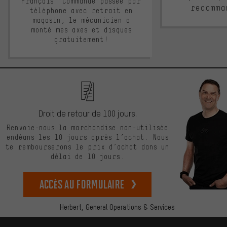
Français. Commande passée par
recomma
téléphone avec retrait en
magasin, le mécanicien a
monté mes axes et disques
gratuitement!
Droit de retour de 100 jours.
Renvoie-nous la marchandise non-utilisée
endéans les 10 jours après l’achat. Nous
te rembourserons le prix d’achat dans un
délai de 10 jours.
Accès au formulaire
Herbert,
General Operations & Services