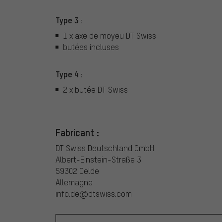
Type 3 :
1 x axe de moyeu DT Swiss
butées incluses
Type 4 :
2 x butée DT Swiss
Fabricant :
DT Swiss Deutschland GmbH
Albert-Einstein-Straße 3
59302 Oelde
Allemagne
info.de@dtswiss.com