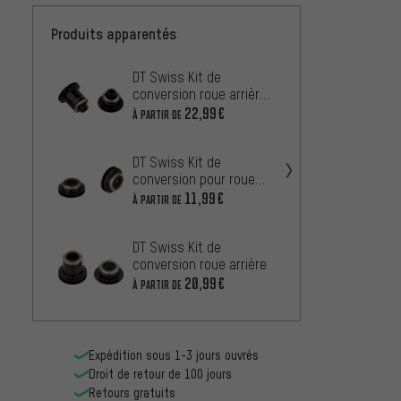
Produits apparentés
DT Swiss Kit de
DT Swi
conversion roue arrière
conver
pour R 23 / R 24 / R 32
arrièr
22,99€
À PARTIR DE
À PARTIR
SPLINE DB / 350 / 240s
XD
DT Swiss Kit de
DT Swi
conversion pour roue
conver
avant pour 240s / 340 /
de rou
11,99€
42,99
À PARTIR DE
350 / 370 / 440
pour s
DT Swiss Kit de
DT Swi
conversion roue arrière
conver
pour 
20,99€
À PARTIR DE
À PARTIR
Expédition sous 1-3 jours ouvrés
Droit de retour de 100 jours
Retours gratuits