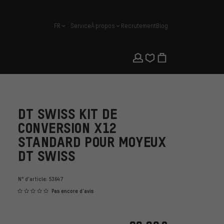
FR
Service
À propos
Recrutement
Blog
français
DT SWISS KIT DE
CONVERSION X12
STANDARD POUR MOYEUX
DT SWISS
N° d'article:
53647
Pas encore d'avis