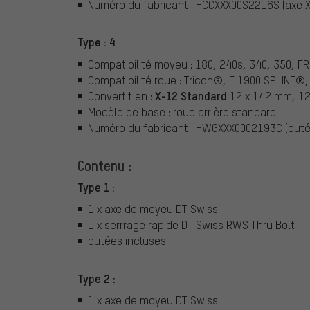
Numéro du fabricant : HCCXXX00S2216S (axe 
Type : 4
Compatibilité moyeu : 180, 240s, 340, 350, FR
Compatibilité roue : Tricon®, E 1900 SPLINE
X-12 Standard
Convertit en :
12 x 142 mm, 12
Modèle de base : roue arrière standard
Numéro du fabricant : HWGXXX0002193C (buté
Contenu :
Type 1 :
1 x axe de moyeu DT Swiss
1 x serrrage rapide DT Swiss RWS Thru Bolt
butées incluses
Type 2 :
1 x axe de moyeu DT Swiss