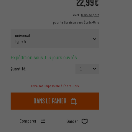
22,99€
excl.
frais de port
pour la livraison vers
États-Unis
universal
type 4
Expédition sous 1-3 jours ouvrés
Quantité:
1
Livraison impossible à États-Unis
dans le panier
Comparer
Garder