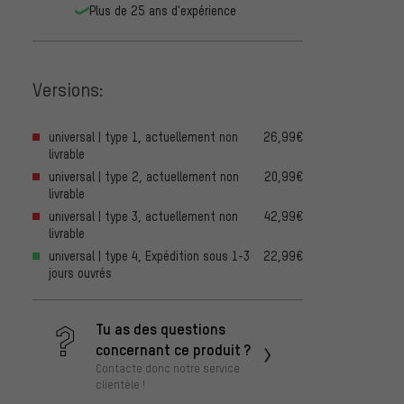
Plus de 25 ans d'expérience
Versions:
universal | type 1, actuellement non
26,99€
livrable
universal | type 2, actuellement non
20,99€
livrable
universal | type 3, actuellement non
42,99€
livrable
universal | type 4, Expédition sous 1-3
22,99€
jours ouvrés
Tu as des questions
concernant ce produit ?
Contacte donc notre service
clientèle !