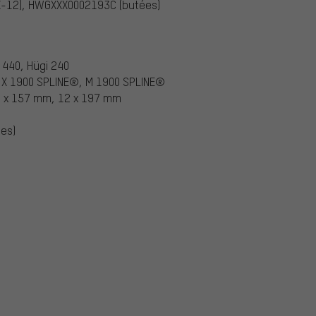
X-12), HWGXXX0002193C (butées)
 440, Hügi 240
®, X 1900 SPLINE®, M 1900 SPLINE®
 x 157 mm, 12 x 197 mm
es)