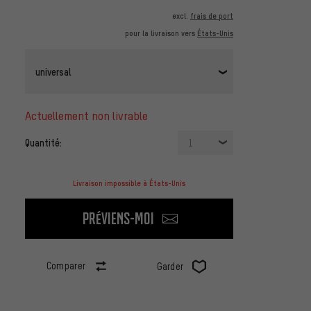
excl.
frais de port
pour la livraison vers
États-Unis
universal
actuellement non livrable
Quantité:
1
Livraison impossible à États-Unis
Préviens-moi
Comparer
Garder