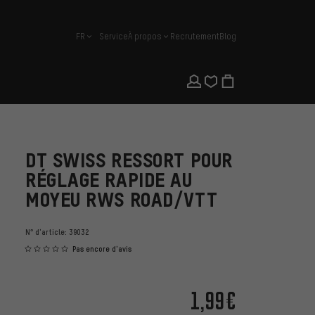
FR
Service
À propos
Recrutement
Blog
français
DT SWISS RESSORT POUR
RÉGLAGE RAPIDE AU
MOYEU RWS ROAD/VTT
N° d'article:
39032
Pas encore d'avis
1,99€