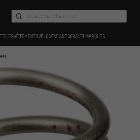
TELIER
VÊTEMENTS
VÉLOS
ENFANTS
GRAVEL
MARQUES
hées