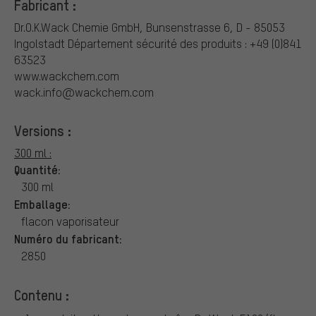
Fabricant :
Dr.O.K.Wack Chemie GmbH, Bunsenstrasse 6, D - 85053
Ingolstadt
Département sécurité des produits : +49 (0)841
63523
www.wackchem.com
wack.info@wackchem.com
Versions :
300 ml :
Quantité:
300 ml
Emballage:
flacon vaporisateur
Numéro du fabricant:
2850
Contenu :