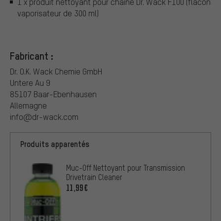
1 x produit nettoyant pour chaîne Dr. Wack F100 (flacon
vaporisateur de 300 ml)
Fabricant :
Dr. O.K. Wack Chemie GmbH
Untere Au 9
85107 Baar-Ebenhausen
Allemagne
info@dr-wack.com
Produits apparentés
Muc-Off Nettoyant pour Transmission
Drivetrain Cleaner
11,99€