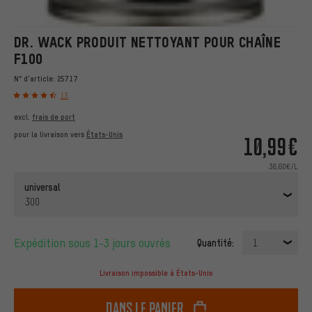
DR. WACK PRODUIT NETTOYANT POUR CHAÎNE
F100
N° d'article:
25717
13
excl.
frais de port
pour la livraison vers
États-Unis
10,99€
36,60€/L
universal
300
Expédition sous 1-3 jours ouvrés
Quantité:
1
Livraison impossible à États-Unis
dans le panier