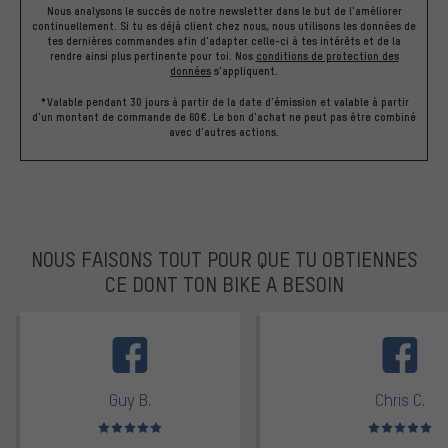
Nous analysons le succès de notre newsletter dans le but de l'améliorer
continuellement. Si tu es déjà client chez nous, nous utilisons les données de
tes dernières commandes afin d'adapter celle-ci à tes intérêts et de la
rendre ainsi plus pertinente pour toi.
Nos
conditions de protection des
données
s'appliquent.
*Valable pendant 30 jours à partir de la date d'émission et valable à partir
d'un montant de commande de 60€. Le bon d'achat ne peut pas être combiné
avec d'autres actions.
NOUS FAISONS TOUT POUR QUE TU OBTIENNES
CE DONT TON BIKE A BESOIN
facebook
Guy B.
Chris C.
Note moyenne : 5 sur 5
Note moyenne : 