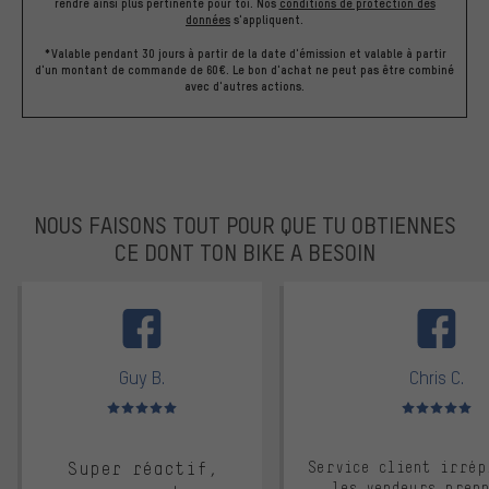
rendre ainsi plus pertinente pour toi.
Nos
conditions de protection des
données
s'appliquent.
*Valable pendant 30 jours à partir de la date d'émission et valable à partir
d'un montant de commande de 60€. Le bon d'achat ne peut pas être combiné
avec d'autres actions.
NOUS FAISONS TOUT POUR QUE TU OBTIENNES
CE DONT TON BIKE A BESOIN
facebook
Guy B.
Chris C.
Note moyenne : 5 sur 5
Note moyenne : 
Super réactif,
Service client irrép
les vendeurs pren