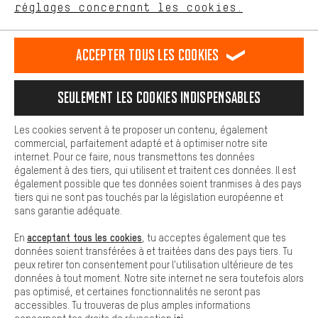
FR
EN
DE
ES
français
english
Deutsch
español
réglages concernant les cookies.
L'expérience d'achat est plus confortable. Ton expérience d'achat
est plus confortable. Avec les cookies de confort, nous
établissons des liens avec des plateformes de médias sociaux.
RÉSILIER LE CONTRAT
Communauté d'Aix-la-Chapelle
Accepter tous les cookies
Nous pouvons ainsi mettre à ta disposition d'autres contenus et
informations utiles. De plus, tu as la possibilité d'utiliser des
Programme d'affiliation
Mentions Légales
Protection des données
services supplémentaires qui te permettent de trouver plus
Seulement les cookies indispensables
facilement les bons produits. Par exemple, nous proposons une
Conditions générales de vente
Plateforme d'Alerte
fonction de chat qui permet de répondre rapidement et
facilement aux questions.
Reprise des batteries
Corepile
Paramètres de cookies
Les cookies servent à te proposer un contenu, également
commercial, parfaitement adapté et à optimiser notre site
Cookies de base
internet. Pour ce faire, nous transmettons tes données
Modifier le contraste
Les cookies de base garantissent que tu puisses utiliser les
également à des tiers, qui utilisent et traitent ces données. Il est
fonctions de notre site web.
également possible que tes données soient tranmises à des pays
Tous les prix s'entendent en euros (MwSt hors) plus les
tiers qui ne sont pas touchés par la législation européenne et
frais de port
États-Unis
pour la livraison vers
.
sans garantie adéquate.
acceptant tous les cookies
En
, tu acceptes également que tes
données soient transférées à et traitées dans des pays tiers. Tu
peux retirer ton consentement pour l'utilisation ultérieure de tes
données à tout moment. Notre site internet ne sera toutefois alors
pas optimisé, et certaines fonctionnalités ne seront pas
accessibles. Tu trouveras de plus amples informations