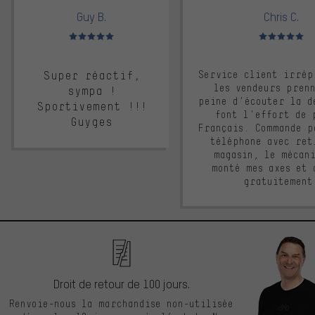
Guy B.
Chris C.
Note moyenne : 5 sur 5
Note moyenne : 
Super réactif,
Service client irrép
les vendeurs pren
sympa !
peine d'écouter la d
Sportivement !!!
font l'effort de 
Guyges
Français. Commande p
téléphone avec ret
magasin, le mécan
monté mes axes et 
gratuitement
Droit de retour de 100 jours.
Renvoie-nous la marchandise non-utilisée