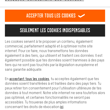
L'expérience d'achat est plus confortable. Ton expérience d'achat
est plus confortable. Avec les cookies de confort, nous
établissons des liens avec des plateformes de médias sociaux.
RÉSILIER LE CONTRAT
Communauté d'Aix-la-Chapelle
Accepter tous les cookies
Nous pouvons ainsi mettre à ta disposition d'autres contenus et
informations utiles. De plus, tu as la possibilité d'utiliser des
Programme d'affiliation
Mentions Légales
Protection des données
services supplémentaires qui te permettent de trouver plus
Seulement les cookies indispensables
facilement les bons produits. Par exemple, nous proposons une
Conditions générales de vente
Plateforme d'Alerte
fonction de chat qui permet de répondre rapidement et
facilement aux questions.
Reprise des batteries
Corepile
Paramètres de cookies
Les cookies servent à te proposer un contenu, également
commercial, parfaitement adapté et à optimiser notre site
Cookies de base
internet. Pour ce faire, nous transmettons tes données
Modifier le contraste
Les cookies de base garantissent que tu puisses utiliser les
également à des tiers, qui utilisent et traitent ces données. Il est
fonctions de notre site web.
également possible que tes données soient tranmises à des pays
Tous les prix s'entendent en euros (MwSt hors) plus les
tiers qui ne sont pas touchés par la législation européenne et
frais de port
États-Unis
pour la livraison vers
.
sans garantie adéquate.
acceptant tous les cookies
En
, tu acceptes également que tes
données soient transférées à et traitées dans des pays tiers. Tu
peux retirer ton consentement pour l'utilisation ultérieure de tes
données à tout moment. Notre site internet ne sera toutefois alors
pas optimisé, et certaines fonctionnalités ne seront pas
accessibles. Tu trouveras de plus amples informations
ici
concernant tes droits de révocation
.