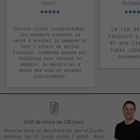
Chris C.
Bertrand
Note moyenne : 5 sur 5
Note moyen
Service client irréprochable,
Le top de
les vendeurs prennent la
toujours p
peine d'écouter la demande et
et une li
font l'effort de parler
super rap
Français. Commande passée par
recomma
téléphone avec retrait en
magasin, le mécanicien a
monté mes axes et disques
gratuitement!
Droit de retour de 100 jours.
Renvoie-nous la marchandise non-utilisée
endéans les 10 jours après l’achat. Nous