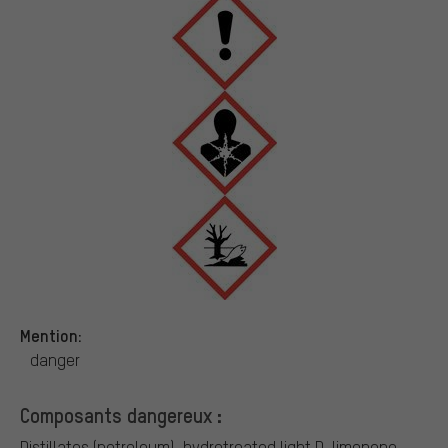
Mention:
danger
Composants dangereux :
Distillates (petroleum), hydrotreated light
D-limonene