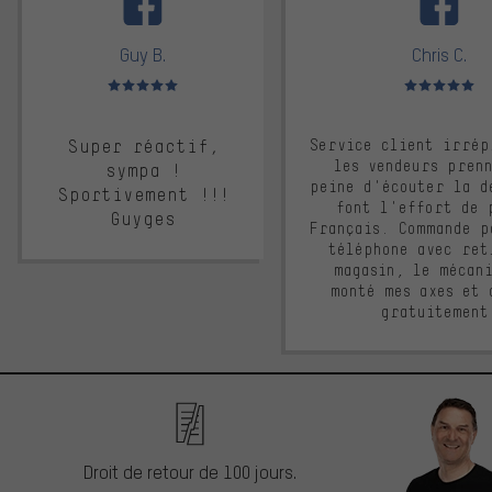
Guy B.
Chris C.
Note moyenne : 5 sur 5
Note moyenne : 
Super réactif,
Service client irrép
les vendeurs pren
sympa !
peine d'écouter la d
Sportivement !!!
font l'effort de 
Guyges
Français. Commande p
téléphone avec ret
magasin, le mécan
monté mes axes et 
gratuitement
Droit de retour de 100 jours.