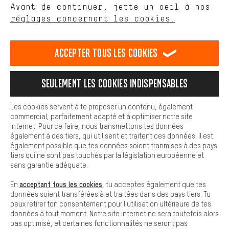
Avant de continuer, jette un oeil à nos
Plus de confort
FR
EN
DE
ES
français
english
Deutsch
español
réglages concernant les cookies.
L'expérience d'achat est plus confortable. Ton expérience d'achat
est plus confortable. Avec les cookies de confort, nous
établissons des liens avec des plateformes de médias sociaux.
RÉSILIER LE CONTRAT
Communauté d'Aix-la-Chapelle
Accepter tous les cookies
Nous pouvons ainsi mettre à ta disposition d'autres contenus et
informations utiles. De plus, tu as la possibilité d'utiliser des
Programme d'affiliation
Mentions Légales
Protection des données
services supplémentaires qui te permettent de trouver plus
Seulement les cookies indispensables
facilement les bons produits. Par exemple, nous proposons une
Conditions générales de vente
Plateforme d'Alerte
fonction de chat qui permet de répondre rapidement et
facilement aux questions.
Reprise des batteries
Corepile
Paramètres de cookies
Les cookies servent à te proposer un contenu, également
commercial, parfaitement adapté et à optimiser notre site
Cookies de base
internet. Pour ce faire, nous transmettons tes données
Modifier le contraste
Les cookies de base garantissent que tu puisses utiliser les
également à des tiers, qui utilisent et traitent ces données. Il est
fonctions de notre site web.
également possible que tes données soient tranmises à des pays
Tous les prix s'entendent en euros (MwSt hors) plus les
tiers qui ne sont pas touchés par la législation européenne et
frais de port
États-Unis
pour la livraison vers
.
sans garantie adéquate.
acceptant tous les cookies
En
, tu acceptes également que tes
données soient transférées à et traitées dans des pays tiers. Tu
peux retirer ton consentement pour l'utilisation ultérieure de tes
données à tout moment. Notre site internet ne sera toutefois alors
pas optimisé, et certaines fonctionnalités ne seront pas