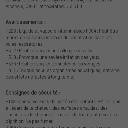
Alcohols, C9-11 ethoxylated, < 2.5 EO
Avertissements :
H226 : Liquide et vapeurs inflammables
H304 : Peut être
mortel en cas d'ingestion et de pénétration dans les
voies respiratoires
H317 : Peut provoquer une allergie cutanée
H319 : Provoque une sévère irritation des yeux.
H336 : Peut provoquer somnolence ou vertiges.
H411 : Toxique pour les organismes aquatiques, entraîne
des effets néfastes à long terme.
Consignes de sécurité :
P102 : Conserver hors de portée des enfants.
P210 : Tenir
à l'écart de la chaleur, des surfaces chaudes, des
étincelles, des flammes nues et de toute autre source
d'ignition. Ne pas fumer.
P264 : Soigneusement nettoyer les mains et la peau