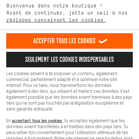
Langue"
Bienvenue dans notre boutique !
nous proposons grâce à ton comportement d'achat.
Avant de continuer, jette un oeil à nos
Plus de confort
FR
EN
DE
ES
français
english
Deutsch
español
réglages concernant les cookies.
L'expérience d'achat est plus confortable. Ton expérience d'achat
est plus confortable. Avec les cookies de confort, nous
établissons des liens avec des plateformes de médias sociaux.
RÉSILIER LE CONTRAT
Communauté d'Aix-la-Chapelle
Accepter tous les cookies
Nous pouvons ainsi mettre à ta disposition d'autres contenus et
informations utiles. De plus, tu as la possibilité d'utiliser des
Programme d'affiliation
Mentions Légales
Protection des données
services supplémentaires qui te permettent de trouver plus
Seulement les cookies indispensables
facilement les bons produits. Par exemple, nous proposons une
Conditions générales de vente
Plateforme d'Alerte
fonction de chat qui permet de répondre rapidement et
facilement aux questions.
Reprise des batteries
Corepile
Paramètres de cookies
Les cookies servent à te proposer un contenu, également
commercial, parfaitement adapté et à optimiser notre site
Cookies de base
Modifier le contraste
internet. Pour ce faire, nous transmettons tes données
Les cookies de base garantissent que tu puisses utiliser les
également à des tiers, qui utilisent et traitent ces données. Il est
fonctions de notre site web.
Tous les prix s'entendent en euros (MwSt hors) plus les
également possible que tes données soient tranmises à des pays
tiers qui ne sont pas touchés par la législation européenne et
frais de port
États-Unis
pour la livraison vers
.
sans garantie adéquate.
acceptant tous les cookies
En
, tu acceptes également que tes
données soient transférées à et traitées dans des pays tiers. Tu
peux retirer ton consentement pour l'utilisation ultérieure de tes
données à tout moment. Notre site internet ne sera toutefois alors