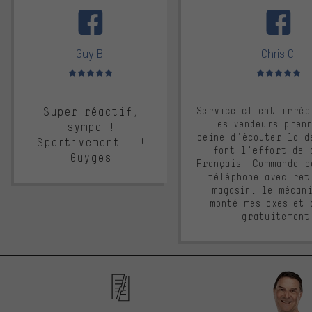
Guy B.
Chris C.
Note moyenne : 5 sur 5
Note moyenne : 
Super réactif,
Service client irrép
les vendeurs pren
sympa !
peine d'écouter la d
Sportivement !!!
font l'effort de 
Guyges
Français. Commande p
téléphone avec ret
magasin, le mécan
monté mes axes et 
gratuitement