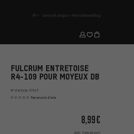
FR
Service
À propos
Recrutement
Blog
français
FULCRUM ENTRETOISE
R4-109 POUR MOYEUX DB
N° d'article:
57417
Pas encore d'avis
8,99€
excl.
frais de port