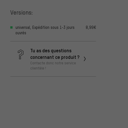
Versions:
universal, Expédition sous 1-3 jours
8,99€
ouvrés
Tu as des questions
concernant ce produit ?
Contacte donc notre service
clientèle !