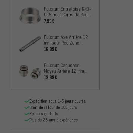
Fulcrum Entretoise RN9-
005 pour Corps de Roue
Libre
7,99€
Fulcrum Axe Arrière 12
mm pour Red Zone
5/7/Red Fire 5/Red
16,99€
Power
Fulcrum Capuchon
Moyeu Arrière 12 mm
Red Power
13,99€
HP/Passion/Racing
Quattro/5 DB
Expédition sous 1-3 jours ouvrés
Droit de retour de 100 jours
Retours gratuits
Plus de 25 ans d'expérience