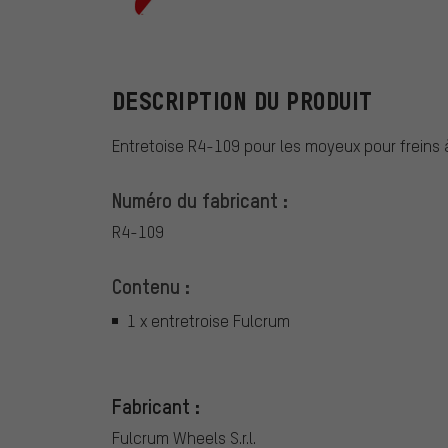
Fulcrum
DESCRIPTION DU PRODUIT
Entretoise R4-109 pour les moyeux pour freins 
Numéro du fabricant :
R4-109
Contenu :
1 x entretroise Fulcrum
Fabricant :
Fulcrum Wheels S.r.l.