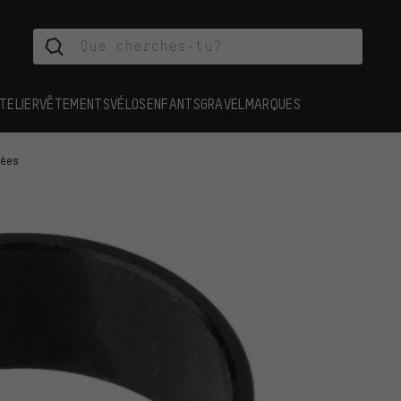
TELIER
VÊTEMENTS
VÉLOS
ENFANTS
GRAVEL
MARQUES
hées