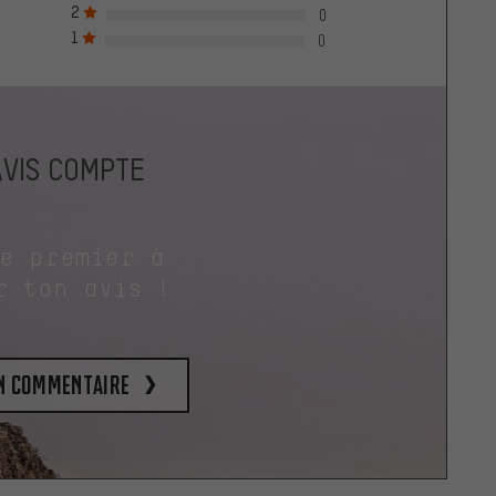
2
0
1
0
AVIS COMPTE
le premier à
r ton avis !
un commentaire