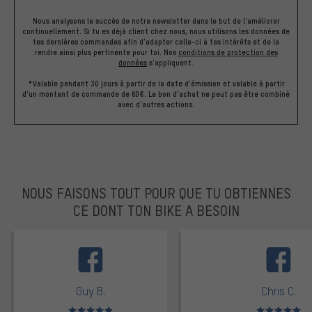
Nous analysons le succès de notre newsletter dans le but de l'améliorer
continuellement. Si tu es déjà client chez nous, nous utilisons les données de
tes dernières commandes afin d'adapter celle-ci à tes intérêts et de la
rendre ainsi plus pertinente pour toi.
Nos
conditions de protection des
données
s'appliquent.
*Valable pendant 30 jours à partir de la date d'émission et valable à partir
d'un montant de commande de 60€. Le bon d'achat ne peut pas être combiné
avec d'autres actions.
NOUS FAISONS TOUT POUR QUE TU OBTIENNES
CE DONT TON BIKE A BESOIN
facebook
Guy B.
Chris C.
Note moyenne : 5 sur 5
Note moyenne : 